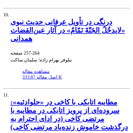
10.
درنگی در تأویل عرفانی حدیث نبوی
«لایدخُلُ الجَنّةَ نَمّامٌ» در آثار عین‌القضات
همدانی
257-264
صفحه
نیلوفر بهرام زاده؛ سلمان ساکت
مشاهده مقاله
333.87 K
اصل مقاله
11.
مطایبه اتابکی با کاخی در «حلوادئیه»:
سروده‌ای از پرویز اتابکی در مطایبه با
مرتضی کاخی (در ادای احترام به
درگذشت خاموش زنده‌یاد مرتضی کاخی)