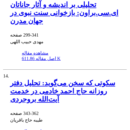
تحلیلی بر اندیشه و آثار جاناتان
ای.سی.براون: بازخوانی سنت نبوی در
جهان مدرن
299-341
صفحه
مهدی حبیب اللهی
مشاهده مقاله
611.86 K
اصل مقاله
14.
سکوتی که سخن می‌گوید: تحلیل دفتر
روزانه حاج احمد خادمی در خدمت
آیت‌الله بروجردی
343-362
صفحه
طیبه حاج باقریان