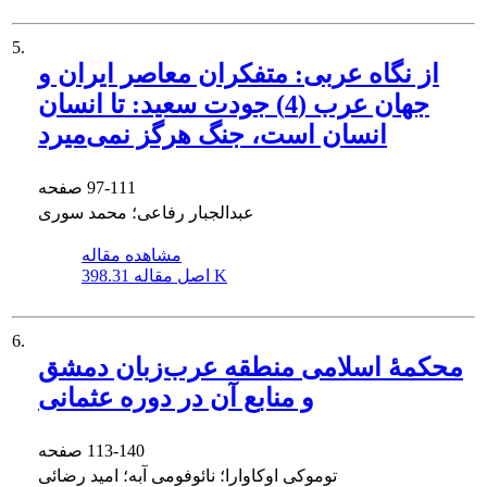
5.
از نگاه عربی: متفکران معاصر ایران و
جهان عرب (4) جودت سعید: تا انسان
انسان است، جنگ هرگز نمی‌میرد
97-111
صفحه
عبدالجبار رفاعی؛ محمد سوری
مشاهده مقاله
398.31 K
اصل مقاله
6.
محکمۀ اسلامی منطقه عرب‌زبان دمشق
و منابع آن در دوره عثمانی
113-140
صفحه
توموکی اوکاوارا؛ نائوفومی آبه؛ امید رضائی