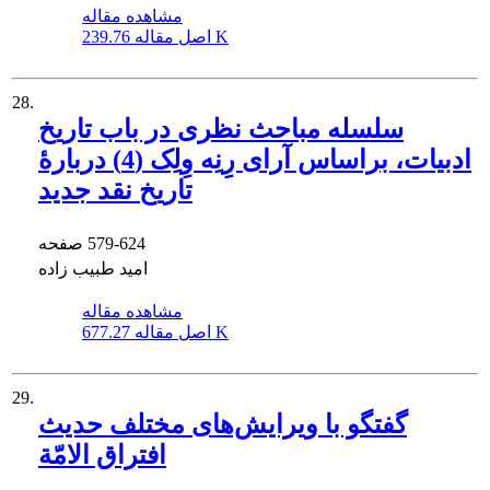
مشاهده مقاله
239.76 K
اصل مقاله
28.
سلسله مباحث نظری در باب تاریخ
ادبیات، براساس آرای رِنِه وِلِک (4) دربارۀ
تاریخ نقد جدید
579-624
صفحه
امید طبیب زاده
مشاهده مقاله
677.27 K
اصل مقاله
29.
گفتگو با ویرایش‌های مختلف حدیث
افتراق الامّة