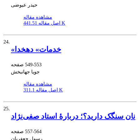
حیدر عیوضی
مشاهده مقاله
441.51 K
اصل مقاله
24.
«خدمات» دهخدا
549-553
صفحه
جویا جهانبخش
مشاهده مقاله
311.1 K
اصل مقاله
25.
نان سنگک دارید؟؛ دربارۀ استاد صفی‌نژاد
557-564
صفحه
رسول جعفریان