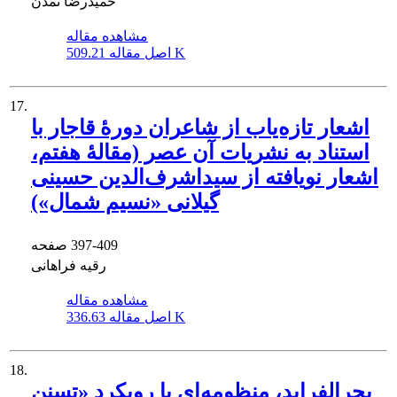
حمیدرضا تمدن
مشاهده مقاله
509.21 K
اصل مقاله
17.
اشعار تازه‌یاب از شاعران دورۀ قاجار با
استناد به نشریات آن عصر (مقالۀ هفتم،
اشعار نویافته از سیداشرف‌الدین حسینی
گیلانی «نسیم شمال»)
397-409
صفحه
رقیه فراهانی
مشاهده مقاله
336.63 K
اصل مقاله
18.
بحرالفراید، منظومه‌ای با رویکرد «تسنن