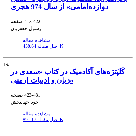
دوازده‌امامی» از سال 974 هجری
413-422
صفحه
رسول جعفریان
مشاهده مقاله
438.64 K
اصل مقاله
19.
کَلپَترَه‌های آکادمیک در کتاب «سعدی در
زبان و ادبیات ارمنی»
423-481
صفحه
جویا جهانبخش
مشاهده مقاله
891.17 K
اصل مقاله