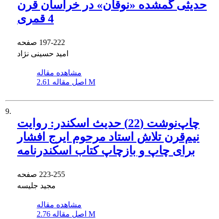
حدیثی گمشده «نوقان» در خراسان قرن
4 قمری
197-222
صفحه
امید حسینی نژاد
مشاهده مقاله
2.61 M
اصل مقاله
9.
چاپ‌نوشت (22) حدیث اسکندر: روایت
نیم‌قرن تلاش استاد مرحوم ایرج افشار
برای چاپ و بازچاپ کتاب اسکندرنامه
223-255
صفحه
مجید جلیسه
مشاهده مقاله
2.76 M
اصل مقاله