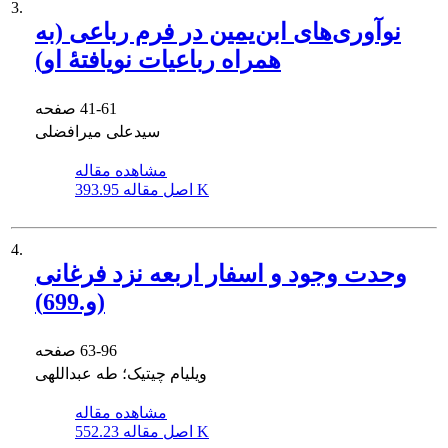
3.
نوآوری‌های ابن‌یمین در فرم رباعی (به
همراه رباعیات نویافتۀ او)
41-61
صفحه
سیدعلی میرافضلی
مشاهده مقاله
393.95 K
اصل مقاله
4.
وحدت وجود و اسفار اربعه نزد فرغانی
(و.699)
63-96
صفحه
ویلیام چیتیک؛ طه عبداللهی
مشاهده مقاله
552.23 K
اصل مقاله