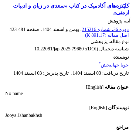
کَلپَترَه‌های آکادمیک در کتاب «سعدی در زبان و ادبیات
ارمنی»
آینه پژوهش
دوره 36، شماره 215216
، بهمن و اسفند 1404
، صفحه
423-481
اصل مقاله (
891.17 K
)
نوع مقاله: پژوهشی
شناسه دیجیتال (DOI):
10.22081/jap.2025.79680
نویسنده
*
جویا جهانبخش
تاریخ دریافت
:
03 اسفند 1404
،
تاریخ پذیرش
:
03 اسفند 1404
عنوان مقاله
[English]
No name
نویسندگان
[English]
Jooya Jahanbakhsh
مراجع