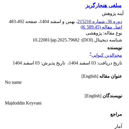
مبلغی هنجارگریز
آینه پژوهش
دوره 36، شماره 215216
، بهمن و اسفند 1404
، صفحه
483-492
اصل مقاله (
589.45 K
)
نوع مقاله: پژوهشی
شناسه دیجیتال (DOI):
10.22081/jap.2025.79682
نویسنده
*
مجدالدین کیوانی
تاریخ دریافت
:
03 اسفند 1404
،
تاریخ پذیرش
:
03 اسفند 1404
عنوان مقاله
[English]
No name
نویسندگان
[English]
Majdoddin Keyvani
مراجع
آمار