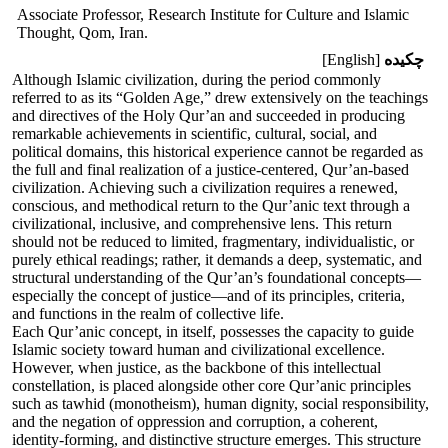
Associate Professor, Research Institute for Culture and Islamic
Thought, Qom, Iran.
چکیده
[English]
Although Islamic civilization, during the period commonly
referred to as its “Golden Age,” drew extensively on the teachings
and directives of the Holy Qur’an and succeeded in producing
remarkable achievements in scientific, cultural, social, and
political domains, this historical experience cannot be regarded as
the full and final realization of a justice-centered, Qur’an-based
civilization. Achieving such a civilization requires a renewed,
conscious, and methodical return to the Qur’anic text through a
civilizational, inclusive, and comprehensive lens. This return
should not be reduced to limited, fragmentary, individualistic, or
purely ethical readings; rather, it demands a deep, systematic, and
structural understanding of the Qur’an’s foundational concepts—
especially the concept of justice—and of its principles, criteria,
and functions in the realm of collective life.
Each Qur’anic concept, in itself, possesses the capacity to guide
Islamic society toward human and civilizational excellence.
However, when justice, as the backbone of this intellectual
constellation, is placed alongside other core Qur’anic principles
such as tawhid (monotheism), human dignity, social responsibility,
and the negation of oppression and corruption, a coherent,
identity-forming, and distinctive structure emerges. This structure