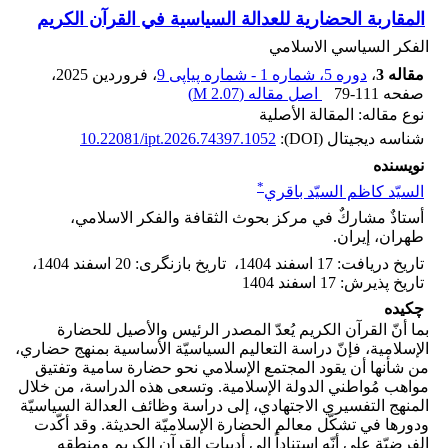
المقاربة الحضارية للعدالة السیاسیة في القرآن الكریم
الفکر السیاسي الاسلامي
مقاله 3
،
دوره 5، شماره 1 - شماره پیاپی 9
، فروردین 2025
،
صفحه
79-111
اصل مقاله (
2.07 M
)
نوع مقاله: المقالة الأصلية
شناسه دیجیتال (DOI):
10.22081/ipt.2026.74397.1052
نویسنده
*
السیّد كاظم السیّد باقري
أستاذٌ مشاركٌ في مركز بحوث الثقافة والفكر الاسلامي،
طهران، إیران.
تاریخ دریافت
:
17 اسفند 1404
،
تاریخ بازنگری
:
20 اسفند 1404
،
تاریخ پذیرش
:
17 اسفند 1404
چکیده
بما أنّ القرآن الكريم يُعدّ المصدر الرئيس والأصيل للحضارة
الإسلامية، فإنّ دراسة التعاليم السياسيّة الأساسية بمنهج حضاري،
من شأنها أن يقود المجتمع الإسلامي نحو حضارة سامية وتفتيق
مواهب مُواطني الدولة الإسلامية. وتسعى هذه الدراسة، من خلال
المنهج التفسيري الاجتهادي، إلى دراسة وظائف العدالة السياسيّة
ودورها في تشكّل معالم الحضارة الإسلاميّة الحدیثة. وقد أكّدت
الفرضيّة على أنّه استناداً إلى أدبيات القرآن الكريم ومنطقه