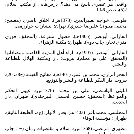
واقعی هر عصری پاسخ می دهد؟. درس‌هایی از مكتب اسلام،
2(5)، صص 6-13.
طوسی، خواجه نصيرالدين. (1373ش). اخلاق ناصری (مصحح:
مجتبی مينوی؛ عليرضا حيدري). تهران: انتشارات خوارزمی.
الفارابي، أبونصر. (1405هـ). فصول منتزعة. (المحقق: فوزي
متري نجار، چاپ دوم). طهران: مكتبة الزهراء.
الفارابي، أبونصر. (1995م). آراء أهل المدینة الفاضلة ومضاداتها
(المحقق: علي بو محلم). بیروت:‌ دار ومكتبة الهلال للطباعة
والنشر.
الفخر الرازي، محمد بن عمر. (1401هـ). مفاتیح الغیب. (ج28، 20).
بیروت: دار الفكر للطباعة والنشر والتوزیع.
الليثي الواسطي، علي بن محمد. (1376ش). عيون الحكم
والمواعظ (المحقق: حسين الحسني البيرجندي). طهران: دار
الحديث.
المجلسي، محمدباقر. (1403هـ). بحار الأنوار. (ج2، الطبعة الثانية).
طهران: مؤسسة الوفاء.
مطهری، مرتضی. (1368ش). اسلام و مقتضیات زمان (ج1، چاپ