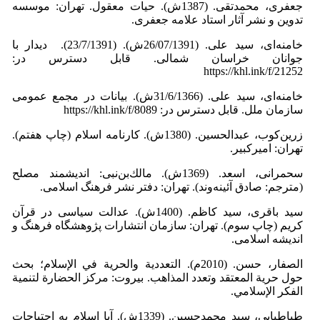
جعفری، محمدتقی. (1387ش). حیات معقول. تهران:‌ موسسه
تدوین و نشر آثار استاد علامه جعفری.
خامنه‌ای، سید علی. (26/07/1391ش). (23/7/1391). دیدار با
جوانان خراسان شمالی. قابل دسترس در:
https://khl.ink/f/21252
خامنه‌ای، سید علی. (31/6/1366ش). بیانات در مجمع عمومی
سازمان ملل. قابل دسترس در: https://khl.ink/f/8089
زرين‌كوب، عبدالحسين. (1380ش). كارنامه‌ اسلام (چاپ هفتم).
تهران: اميركبير.
سحمرانی، اسعد. (1369ش). مالك‌بن‌نبی: اندیشمند مصلح
(مترجم: صادق آئینه‌وند). تهران: دفتر نشر فرهنگ اسلامی.
سید باقری، سید كاظم. (1400ش). عدالت سیاسی در قرآن
كریم (چاپ سوم). تهران: سازمان انتشارات پژوهشگاه فرهنگ و
اندیشه اسلامی.
الصفار، حسن. (2010م). التعددية والحرية في الإسلام؛ بحث
حول حرية المعتقد وتعدد المذاهب. بیروت: مركز الحضارة لتنمية
الفكر الإسلامي.
طباطبایی، سید محمدحسین. (1339ش). آیا اسلام به احتیاجات