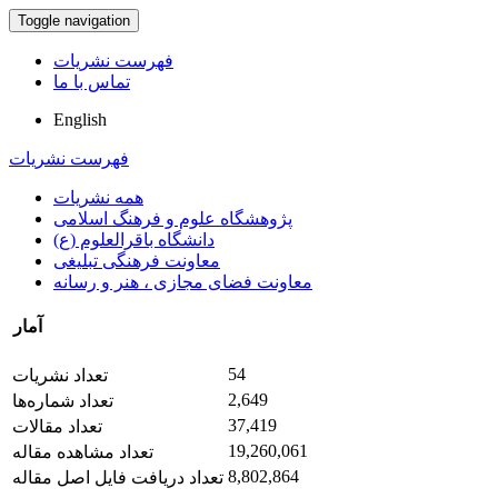
Toggle navigation
فهرست نشریات
تماس با ما
English
فهرست نشریات
همه نشریات
پژوهشگاه علوم و فرهنگ اسلامی
دانشگاه باقرالعلوم (ع)
معاونت فرهنگی تبلیغی
معاونت فضای مجازی ، هنر و رسانه
آمار
54
تعداد نشریات
2,649
تعداد شماره‌ها
37,419
تعداد مقالات
19,260,061
تعداد مشاهده مقاله
8,802,864
تعداد دریافت فایل اصل مقاله