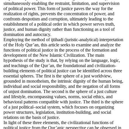
simultaneously enabling the restraint, limitation, and supervision
of political power. This form of justice paves the way for the
realization of rights, prevents the concentration of power, and
confronts despotism and corruption, ultimately leading to the
establishment of a political order in which power serves truth,
justice, and human dignity rather than functioning as a tool of
domination and autocracy.
Employing the method of ijtihadi (juristic-analytical) interpretation
of the Holy Qur’an, this article seeks to examine and analyze the
functions of political justice in the process of the formation and
development of the New Islamic Civilization. The main
hypothesis of the study is that, by relying on the language, logic,
and teachings of the Qur’an, the foundational and civilization-
building elements of political justice can be identified across three
essential spheres. The first is the sphere of a just worldview,
grounded in monotheism, the intrinsic dignity of the human being,
individual and social responsibility, and the negation of all forms
of unjust domination. The second is the sphere of a just culture
and lifestyle, encompassing values, norms, social ethics, and
behavioral patterns compatible with justice. The third is the sphere
of a just political–social system, which focuses on organizing
power structures, legislation, institution-building, and social
relations on the basis of justice.
In light of these three elements, the civilizational functions of
political justice from the Qur’anic perspective can be observed in