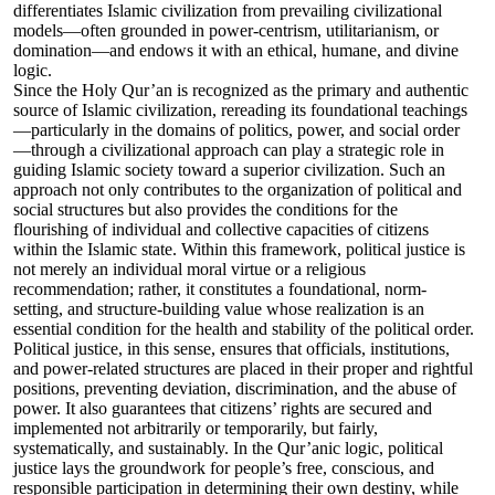
differentiates Islamic civilization from prevailing civilizational
models—often grounded in power-centrism, utilitarianism, or
domination—and endows it with an ethical, humane, and divine
logic.
Since the Holy Qur’an is recognized as the primary and authentic
source of Islamic civilization, rereading its foundational teachings
—particularly in the domains of politics, power, and social order
—through a civilizational approach can play a strategic role in
guiding Islamic society toward a superior civilization. Such an
approach not only contributes to the organization of political and
social structures but also provides the conditions for the
flourishing of individual and collective capacities of citizens
within the Islamic state. Within this framework, political justice is
not merely an individual moral virtue or a religious
recommendation; rather, it constitutes a foundational, norm-
setting, and structure-building value whose realization is an
essential condition for the health and stability of the political order.
Political justice, in this sense, ensures that officials, institutions,
and power-related structures are placed in their proper and rightful
positions, preventing deviation, discrimination, and the abuse of
power. It also guarantees that citizens’ rights are secured and
implemented not arbitrarily or temporarily, but fairly,
systematically, and sustainably. In the Qur’anic logic, political
justice lays the groundwork for people’s free, conscious, and
responsible participation in determining their own destiny, while