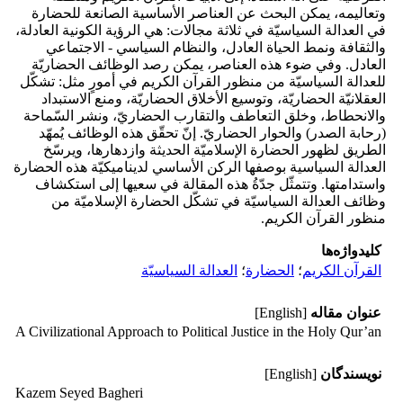
وتعاليمه، يمكن البحث عن العناصر الأساسية الصانعة للحضارة
في العدالة السياسيّة في ثلاثة مجالات: هي الرؤية الكونية العادلة،
والثقافة ونمط الحياة العادل، والنظام السياسي - الاجتماعي
العادل. وفي ضوء هذه العناصر، يمكن رصد الوظائف الحضاريّة
للعدالة السياسيّة من منظور القرآن الكريم في أمورٍ مثل: تشكّل
العقلانيّة الحضاريّة، وتوسيع الأخلاق الحضاريّة، ومنع الاستبداد
والانحطاط، وخلق التعاطف والتقارب الحضاريّ، ونشر السّماحة
(رحابة الصدر) والحوار الحضاريّ. إنّ تحقّق هذه الوظائف يُمهّد
الطريق لظهور الحضارة الإسلاميّة الحديثة وازدهارها، ويرسّخ
العدالة السياسية بوصفها الركن الأساسي لديناميكيّة هذه الحضارة
واستدامتها. وتتمثّل جدّةُ هذه المقالة في سعيها إلی استكشاف
وظائف العدالة السياسيّة في تشكّل الحضارة الإسلاميّة من
منظور القرآن الكريم.
کلیدواژه‌ها
القرآن الكريم
؛
الحضارة
؛
العدالة السياسيّة
عنوان مقاله
[English]
A Civilizational Approach to Political Justice in the Holy Qur’an
نویسندگان
[English]
Kazem Seyed Bagheri