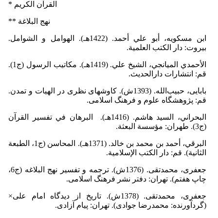
* القرآن الكریم
** نهج البلاغة
ابن مسكویه، أبو علي أحمد. (1422هـ). الهوامل و الشوامل.
بیروت: دار الكتب العلمية.
الأحمدي الميانجي، الشیخ علي. (1419هـ). مكاتيب الرسول (ج1).
قم: انتشارات دارالحدیث.
بابایی، حبیب‌الله. (1393ش). كاوش­های نظری در الهیات و تمدن.
قم: پژوهشگاه علوم و فرهنگ اسلامی.
البحراني، السید هاشم. (1416هـ). البرهان في تفسیر القرآن
(ج3). طهران: مؤسسة البعثة.
البرقي، أحمد بن محمد بن خالد. (1371هـ). المحاسن (ج1، الطبعة
الثانية). قم: دار الكتب الإسلامية.
جعفری، محمدتقی. (1376ش). ترجمه و تفسیر نهج البلاغه (ج6،
چاپ هفتم). تهران: دفتر نشر فرهنگ اسلامی.
جعفری، محمدتقی. (1378ش). تاریخ از دیدگاه امام علی×
(گردآورنده: محمدرضا جوادی). تهران: پیام آزادی.