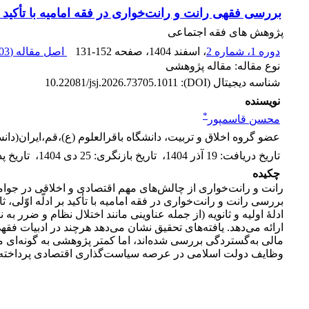
بررسی فقهی رانت و رانت‌خواری در فقه امامیه با تأکید بر
پژوهش های فقه اجتماعی
دوره 1، شماره 2
، اسفند 1404
، صفحه
131-152
اصل مقاله (
3 M
نوع مقاله: مقاله پژوهشی
شناسه دیجیتال (DOI):
10.22081/jsj.2026.73705.1011
نویسنده
*
محسن قاسمپور
عضو گروه اخلاق و تربیت، دانشگاه باقرالعلوم (ع)،قم،ایران(د
تاریخ دریافت
:
19 آذر 1404
،
تاریخ بازنگری
:
25 دی 1404
،
تاریخ 
چکیده
رانت و رانت‌خواری از چالش‌های مهم اقتصادی و اخلاقی در جوا
بررسی رانت و رانت‌خواری در فقه امامیه با تأکید بر ادلّه اوّل
ادلۀ اولیه و ثانویه (از جمله عناوینی مانند اختلال نظام و ضرر 
ارائه می‌دهد. یافته‌های تحقیق نشان می‌دهد هرچند در ادبیات 
مالی به‌گستردگی بررسی شده‌اند، اما کمتر پژوهشی به گونه‌ای م
وظایف دولت اسلامی در عرصه سیاست‌گذاری اقتصادی پرداخته