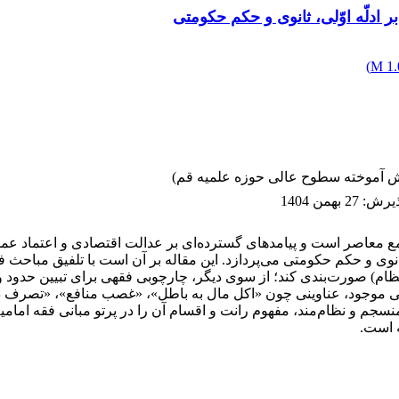
 ادلّه اوّلی، ثانوی و حکم حکومتی
)
1.0
انش آموخته سطوح عالی حوزه علمیه قم)
پذیرش
:
27 بهمن 1404
مع معاصر است و پیامدهای گسترده‌ای بر عدالت اقتصادی و اعتماد عمو
ی، ثانوی و حکم حکومتی می‌پردازد. این مقاله بر آن است با تلفیق مب
به نظام) صورت‌بندی کند؛ از سوی دیگر، چارچوبی فقهی برای تبیین حدود 
فقهی موجود، عناوینی چون «اکل مال به باطل»، «غصب منافع»، «تصرف 
نسجم و نظام‌مند، مفهوم رانت و اقسام آن را در پرتو مبانی فقه امام
 است.