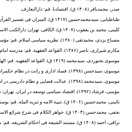
صدر، محمدباقر (۱۴۰۸ ق). اقتصادنا. قم: دارالتعارف.
طباطبایی، سیدمحمدحسین (۱۴۱۷ ق). المیزان فی تفسیر القرآن. قم: دفتر انتشارات اسلامی جامعه مدرسین.
کلینی، محمد بن یعقوب (۱۴۰۷ ق). الکافی. تهران: دارالکتب الاسلامیه.
مصباح یزدی، محمدتقی (۱۳۸۰). نظریه سیاسی اسلام. قم: مؤسسه آموزشی و پژوهشی امام خمینی.
مکارم شیرازی، ناصر (۱۳۸۶). القواعد الفقهیة. قم: مدرسه امام علی (ع).
موسوی بجنوردی، سیدمحمد (۱۴۱۹ ق). القواعد الفقهیه. قم: الهادی.
موسوی، سیدحسن (۱۳۹۸). فساد اداری و رانت در نظام حکمرانی. تهران: پژوهشکده اقتصاد.
موسوی، سیدمحمد (۱۳۹۸). عدالت قضایی و نظام دادرسی در اسلام. تهران: سمت.
مؤمنی، فرشاد (۱۳۹۲). اقتصاد سیاسی توسعه در ایران. تهران: نشر نی.
نائینی، محمدحسین (۱۴۰۶ ق). تنبیه الامه و تنزیه المله. قم: بوستان کتاب.
نجفی، محمدحسن (۱۴۰۴ ق). جواهر الکلام فی شرح شرائع الاسلام. قم: دارالکتب الاسلامیه.
نراقی، احمد (۱۴۰۸ ق). مستند الشیعه فی احکام الشریعه. قم: مؤسسه آل‌البیت لإحیاء التراث.