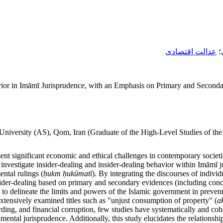
؛
عدالت اقتصادی
havior in Imāmī Jurisprudence, with an Emphasis on Primary and Secon
University (AS), Qom, Iran (Graduate of the High-Level Studies of t
sent significant economic and ethical challenges in contemporary socie
o investigate insider-dealing and insider-dealing behavior within Imāmī
ntal rulings (
ḥ
ukm
ḥ
uk
ū
mat
ī
). By integrating the discourses of individ
 insider-dealing based on primary and secondary evidences (including con
 to delineate the limits and powers of the Islamic government in prevent
s extensively examined titles such as "unjust consumption of property" (
a
arding, and financial corruption, few studies have systematically and coh
ental jurisprudence. Additionally, this study elucidates the relationshi