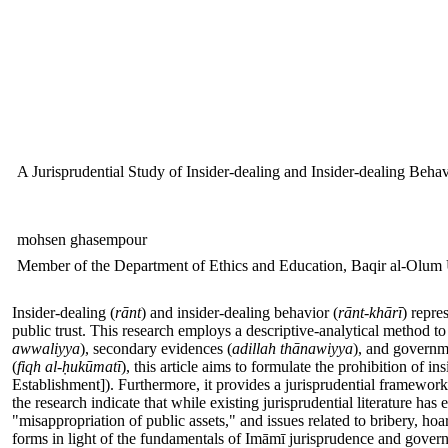
A Jurisprudential Study of Insider-dealing and Insider-dealing Be
mohsen ghasempour
Member of the Department of Ethics and Education, Baqir al-Olum 
Insider-dealing (
r
ā
nt
) and insider-dealing behavior (
r
ā
nt-kh
ā
r
ī
) repre
public trust. This research employs a descriptive-analytical method t
awwaliyya
), secondary evidences (
adillah th
ā
nawiyya
), and governme
(
fiqh
al-
ḥ
uk
ū
mat
ī
), this article aims to formulate the prohibition of
Establishment]). Furthermore, it provides a jurisprudential framework
the research indicate that while existing jurisprudential literature ha
"misappropriation of public assets," and issues related to bribery, ho
forms in light of the fundamentals of Imāmī jurisprudence and governm