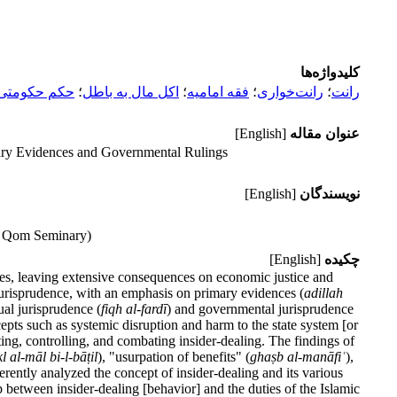
کلیدواژه‌ها
رانت
؛
رانت‌خواری
؛
فقه امامیه
؛
اکل مال به باطل
؛
حکم حکومتی
عنوان مقاله
[English]
dary Evidences and Governmental Rulings
نویسندگان
[English]
he Qom Seminary)
چکیده
[English]
ties, leaving extensive consequences on economic justice and
 jurisprudence, with an emphasis on primary evidences (
adillah
ual jurisprudence (
fiqh al-fard
ī
) and governmental jurisprudence
cepts such as systemic disruption and harm to the state system [or
ing, controlling, and combating insider-dealing. The findings of
kl al-m
ā
l bi-l-b
āṭ
il
), "usurpation of benefits" (
gha
ṣ
b al-man
ā
fi
ʿ
),
erently analyzed the concept of insider-dealing and its various
p between insider-dealing [behavior] and the duties of the Islamic