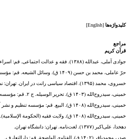
کلیدواژه‌ها
[English]
مراجع
قرآن کریم
جوادی آملی، عبدالله (۱۳۸۸). فقه و عدالت اجتماعی. قم: اسراء.
حرّ عاملی، محمد بن حسن (۱۴۰۹ ق). وسائل الشیعه. قم: مؤسسه آل‌البیت لإحیاء التراث.
خسروی، محمد (۱۳۹۵). اقتصاد سیاسی رانت در ایران. تهران: نشر نی.
خمینی، سیدروح‌الله (۱۴۰۳ ق). تحریر الوسیله. ج ۲. قم: مؤسسه تنظیم و نشر آثار امام خمینی.
خمینی، سیدروح‌الله (۱۴۰۸ ق). البیع. قم: مؤسسه تنظیم و نشر آثار امام خمینی.
خمینی، سیدروح‌الله (۱۴۰۸ ق). ولایت فقیه (الحکومة الإسلامیة). تهران: مؤسسه تنظیم و نشر آثار امام خمینی.
دهخدا، علی‌اکبر (۱۳۷۷). لغت‌نامه. تهران: دانشگاه تهران.
صدر، محمدباقر (۱۴۰۲ ق). الفتاوی الواضحة. قم: دارالتعارف.