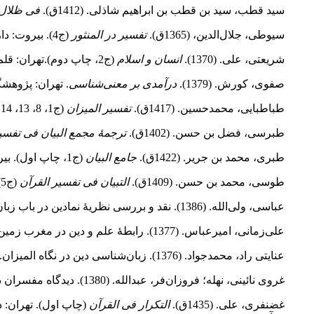
سید قطب، سید بن قطب بن ابراهیم شاذلی. (1412ق).
فی ظلال 
سیوطی، جلال‌الدین، (1365ق).
تفسیر در المنثور
(ج4). بیروت: دارالمعرفة.
شریعتی، علی. (1370).
انسان و اسلام
(ج2، چاپ دوم).تهران: قلم.
صفوی، کورش. (1379).
درآمدی بر معنی‌شناسی
. تهران: پژوهش
طباطبایی، محمدحسین. (1417ق).
تفسیر المیزان
(ج1، 8، 13، 14، 17). بیروت: مؤسسة الأعلمی للمطبوعات.
طبرسی، فضل بن حسن. (1402ق).
ترجمۀ مجمع البیان فی تفسیر
طبری، محمد بن جریر. (1422ق).
جامع البیان
(ج1، چاپ اول). بیروت: دارهجر.
طوسی، محمد بن حسن. (1409ق).
التبیان فی تفسیر القرآن
(ج5). بیروت: دار احیاء التراث العربی.
عباسی، ولی‌الله. (1386). نقد و بررسی نظریۀ نمادین در باب زبان وحی.
علی‌زمانی، امیرعباس. (1377). رابطۀ علم و دین در مغرب زمین.
عنایتی راد، محمدجواد. (1376). زبان‌شناسی دین در نگاه المیزان.
غروی نائینی، نهله؛ فروزان‌فر، عبدالله. (1380). دیدگاه مفسران در حقیقی یا تخیلی بودن داستان‌های قرآن کریم.
غضنفری، علی. (1435ق).
التکرار فی القرآن
(چاپ اول). تهران:
د