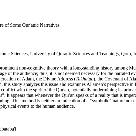
re of Some Qur'anic Narratives
ranic Sciences, University of Quranic Sciences and Teachings, Qom, I
 prominent non-cognitive theory with a long-standing history among Musl
guage of the audience; thus, it is not deemed necessary for the narrated e
 creation of Adam, the Divine Address (
Takhatub
), the Covenant of Alas
 this study analyzes this issue and examines Allameh’s perspective in li
t conflict with the spirit of the Qur'an, potentially undermining its prim
es". It appears that whenever the Qur'an speaks of a reality that is impe
ding. This method is neither an indication of a "symbolic" nature nor evi
taphysical events to the human audience.
bataba'i