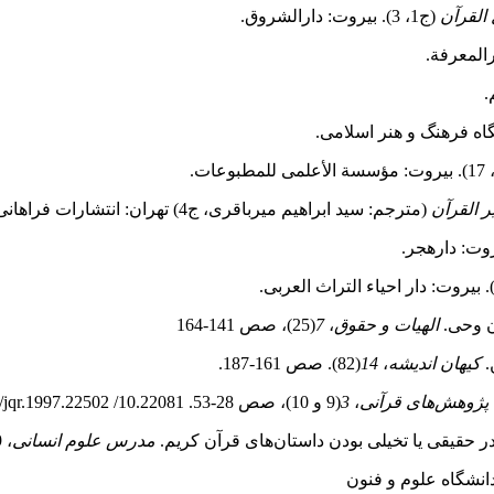
القرآن
(ج1، 3).
بیروت: دارالشروق.
گاه فرهنگ و هنر اسلامی.
 القرآن
(مترجم: سید ابراهیم میرباقری، ج4) تهران: انتشارات فراهانی.
الهیات و حقوق
،
7
(25)، صص 141‑164
کیهان اندیشه
،
14
(82). صص 161‑187.
پژوهش‌های قرآنی
،
3
(9 و 10)، صص 28‑53. 10.22081/ https://doi.org/‎jqr.1997.22502
مدرس علوم انسانی
، 9(20)، صص 71‑86.
انشگاه علوم و فنون