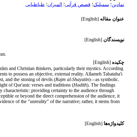
نمادین
؛
سمبلیک
؛
قصص قرآنی
؛
المیزان
؛
طباطبایی
عنوان مقاله
[English]
نویسندگان
[English]
ran.
چکیده
[English]
im and Christian thinkers, particularly their mystics. According
vents to possess an objective, external reality. Allameh Tabataba'i
t, and the stoning of devils (
Rajm al-Shayatin
)—as symbolic.
ght of Qur'anic verses and traditions (
Hadith
). The findings
ary characteristic: providing certainty to the audience through
rceptible or beyond the direct comprehension of the audience, it
dence of the "unreality" of the narrative; rather, it stems from
کلیدواژه‌ها
[English]