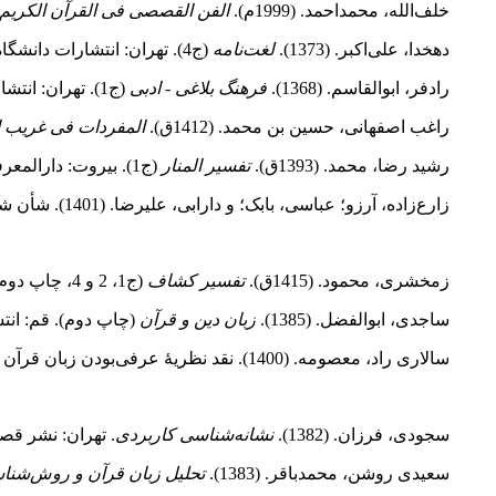
خلف‌الله، محمداحمد. (1999م).
الفن القصصی فی القرآن الکریم
دهخدا، علی‌اکبر. (1373).
لغت‌نامه
(ج4). تهران: انتشارات دانشگاه تهران.
رادفر، ابوالقاسم. (1368).
فرهنگ بلاغی
-
ادبی
(ج1). تهران: انتشارات تهران.
راغب اصفهانی، حسین بن محمد. (1412ق).
المفردات فی غریب ا
رشید رضا، محمد. (1393ق).
تفسیر المنار
(ج1). بیروت: دارالمعرفه.
زارع‌زاده، آرزو؛ عباسی، بابک؛ و دارابی، علیرضا. (1401). شأن شناختی قصص قرآن در زبانِ دین، از منظر علامه طباطبایی.
زمخشری، محمود. (1415ق).
تفسیر کشاف
(ج1، 2 و 4، چاپ دوم). قم: نشر البلاغه.
ساجدی، ابوالفضل. (1385).
زبان دین و قرآن
(چاپ دوم). قم: ان
سالاری راد، معصومه. (1400). نقد نظریۀ عرفی‌بودن زبان قرآن با تأکید بر دیدگاه خاص علامه طباطبایی.
سجودی، فرزان. (1382).
نشانه‌شناسی کاربردی
. تهران: نشر قص
سعیدی روشن، محمدباقر. (1383).
تحلیل زبان قرآن و روش
شناس