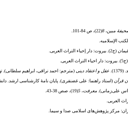
حیفۀ مبین
،
8
(22)، ص 84-101.
یمان
(ج2). بیروت: دار إحیاء التراث العربی.
بیروت: دار احیاء التراث العربی.
1).
عقل و اعتقاد دینی
(مترجم: احمد نراقی، ابراهیم سلطانی). ته
ن قرآن
(استاد راهنما: علی غضنفری).
پایان نامۀ کارشناسی ارشد
.
دانش
معرفت
،
5
(19)، صص 38‑43.
راث العربی.
ران: مرکز پژوهش‌های اسلامی صدا و سیما.