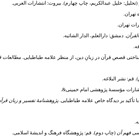
(تحلیل: خلیل عبدالکریم، چاپ چهارم). بیروت: انتشارات العربی.
لقرآن
. دمشق: دارالعلم، الدار الشاتیه.
مطالعات ق
تشارات مؤسسۀ پژوهشی امام خمینی&.
پژوهشنامۀ تفسیر و زبان قرآ
ه.
ی فهم آن
(چاپ دوم). قم: پژوهشگاه فرهنگ و اندیشۀ اسلامی.