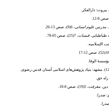
مدرس علوم انسانی
، 6(9)، صص 13‑26.
قبسات
، 7(25)، صص 65‑78.
10
(52). صص 12‑17
 راه حق.
معرفت
،
5
(19)، صص 8‑18.
 صدرا.