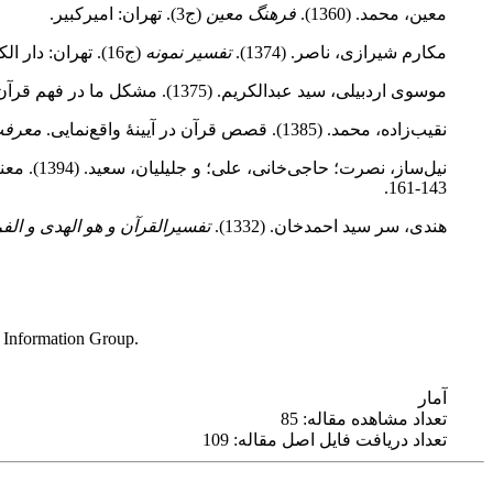
معین، محمد. (1360).
فرهنگ معین
(ج3). تهران: امیرکبیر.
مکارم شیرازی، ناصر. (1374).
تفسیر نمونه
(ج16). تهران: دار الکتب الإسلامیه.
موسوی اردبیلی، سید عبدالکریم. (1375). مشکل ما در فهم قرآن.
نقیب‌زاده، محمد. (1385). قصص قرآن در آیینۀ واقع‌نمایی.
معرف
نیل‌ساز، نصرت؛ حاجی‌خانی، علی؛ و جلیلیان، سعید. (1394). معناشناسی زبان قرآن از دیدگاه علامه طباطبایی در تفسیر البیان فی الموافقة بین الحدیث و القرآن.
143‑161.
هندی، سر سید احمدخان. (1332).
تفسیرالقرآن و هو الهدی و الف
 Information Group.
آمار
تعداد مشاهده مقاله: 85
تعداد دریافت فایل اصل مقاله: 109