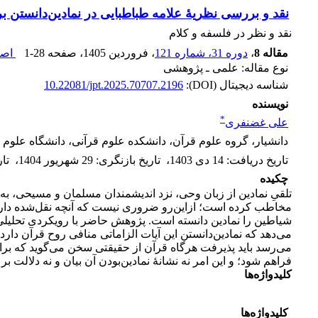
نقد و بررسی نظریۀ علامه طباطبایی در نمادین‌دانستن
نقد و نظر در فلسفه و کلام
مقاله 8
،
دوره 31، شماره 121
، فروردین 1405
، صفحه
1-28
اصل
نوع مقاله: علمی ـ پژوهشی
شناسه دیجیتال (DOI):
10.22081/jpt.2025.70707.2196
نویسنده
*
علی غضنفری
دانشیار، گروه علوم قرآن، دانشکده علوم قرآنی، دانشگاه علوم 
تاریخ دریافت
:
14 دی 1403
،
تاریخ بازنگری
:
29 شهریور 1404
،
تا
چکیده
تلقیِ نمادین از زبان وحی، نزد اندیشمندان مسلمان و مسیحی، به‌
مخاطب کرده است؛ ازاین‌رو ضروری نیست که آنچه نقل‌شده دارای
شیاطین را نمادین دانسته است. پژوهش حاضر با رویکردی تحلیلی ـ 
می‌دهد که نمادین‌دانستن این آیات الزاماتی منافی روح قرآن د
می‌رسد باید پذیرفت هرگاه قرآن از حقیقتی سخن می‌گوید که بر
فراهم شود؛ و این امر نه نشانهٔ نمادین‌بودن آن بیان و نه دلالت
کلیدواژه
ها
کلیدواژه‌ها