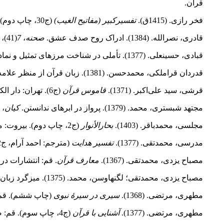
قرآن.
فخر رازی. (1415ق).
تفسیرکبیر (مفاتیح الغیب)
(ج30، چاپ دوم). بیروت: دارالفکر.
قادری، نصرالله. (1384). ادراک روح صدف عشق.
صحنه
،
7
(41)، صص 8‑12.
قبادی، حسینعلی. (1377). تأملی در شناخت مرزهای تمثیل و نماد.
قدردان قراملکی، محمدحسن. (1381). زبان قرآن از منظر علامه طباطبایی.
قرشی، سید علی‌اکبر. (1371).
قاموس قرآن
(ج6). تهران: دار الکتب الإسلامیه.
مجتهد شبستری، محمد. (1379). پرواز در ابرهای ندانستن.
کیان
،
مجلسی، محمدباقر. (1403).
بحارالأنوار
(ج2، چاپ دوم). بیروت: مؤسسۀ الوفا.
مدرسی، محمدتقی. (1377).
تفسیر هدایت
(مترجم: احمد آرام، ج12). مشهد: بنیاد پژوهش‌های اسلامی آستان قدس رضوی.
مصباح یزدی، محمدتقی. (1367).
معارف قرآن
. قم: انتشارات در
مصباح یزدی، محمدتقی؛ لگنهاوسن، محمد. (1375). میزگرد زبان دین.
مطهری، مرتضی. (1368).
سیری در سیرۀ نبوی
(چاپ ششم). قم:
مطهری، مرتضی. (1377).
آشنایی با قرآن
(ج4، چاپ سوم). قم: صدرا.