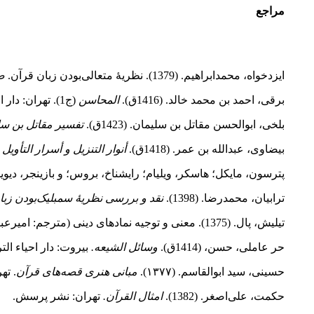
مراجع
ایزدخواه، محمدابراهیم. (1379). نظریۀ متعالی‌بودن زبان قرآن.
ص
برقی، احمد بن محمد خالد. (1416ق).
المحاسن
(ج1). تهران: دار الکتب الإسلامیه.
بلخی، ابوالحسن مقاتل بن سلیمان. (1423ق).
تفسیر مقاتل بن سل
بیضاوی، عبدالله بن عمر. (1418ق).
أنوار التنزیل و أسرار التأویل
(ج5). 
پترسون، مایکل؛ هاسکر، ویلیام؛ رایشناخ، بروس؛ و بازینجر، دیوید. (379
ترابیان، محمدرضا. (1398).
نقد و بررسی نظریۀ سمبلیک
بودن زبا
تیلیش، پال. (1375). معنی و توجیه نمادهای دینی (مترجم: امیرعباس علی‌زمانی).
حر عاملی، حسن، (1414ق).
وسائل الشیعه.
بیروت: دار احیاء الت
حسینی، سید ابوالقاسم. (۱۳۷۷).
مبانی هنری قصه‌های قرآن
. ته
حکمت، علی‌اصغر. (1382).
امثال القرآن.
تهران: نشر پرسش.