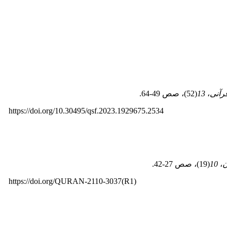
رآنی
،
13
(52)، صص 49‑64.
https://doi.org/‎10.30495/qsf.2023.1929675.2534
ن
،
10
(19)، صص 27‑42.
https://doi.org/‎QURAN-2110-3037(R1)