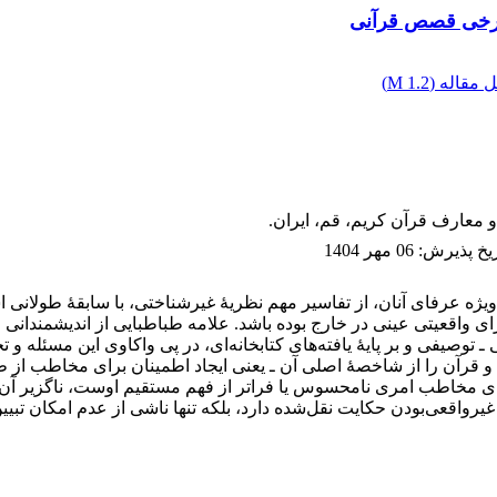
 برخی قصص قرآنی
 مقاله (
1.2 M
)
و معارف قرآن کریم، قم، ایران.
ریخ پذیرش
:
06 مهر 1404
ویژه عرفای آنان، از تفاسیر مهم نظریۀ غیرشناختی، با سابقۀ طولانی 
 واقعیتی عینی در خارج بوده باشد. علامه طباطبایی از اندیشمندان
توصیفی و بر پایۀ یافته‌های کتابخانه‌ای، در پی واکاوی این مسئله و 
ارد و قرآن را از شاخصۀ اصلی آن ـ یعنی ایجاد اطمینان برای مخاطب ا
ای مخاطب امری نامحسوس یا فراتر از فهم مستقیم اوست، ناگزیر آن 
 بر غیرواقعی‌بودن حکایت نقل‌شده دارد، بلکه تنها ناشی از عدم امکان 