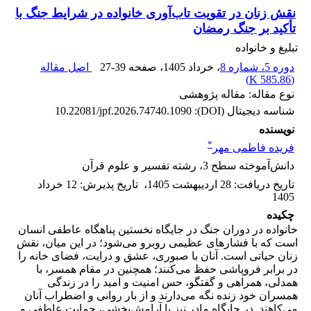
نقش زنان در تقویت تاب‌آوری خانواده در شرایط جنگ با
تأکید بر جنگ رمضان
تبلیغ و خانواده
دوره 5، شماره 8
، خرداد 1405
، صفحه
27-39
اصل مقاله
)
585.86 K
(
نوع مقاله: مقاله پژوهشی
شناسه دیجیتال (DOI):
10.22081/jpf.2026.74740.1090
نویسنده
*
فریده فاطمی مهر
دانش‌آموخته سطح 3، رشته تفسیر و علوم قرآن
تاریخ دریافت
:
28 اردیبهشت 1405
،
تاریخ پذیرش
:
12 خرداد
1405
چکیده
خانواده در دوران جنگ در جایگاه نخستین پناهگاه عاطفی انسان
است که با فشارهای عظیمی روبرو می‌شود؛ در این میان، نقش
زنان حیاتی است. آنان با صبوری، عشق و درایت، فضای خانه را
در برابر فروپاشی حفظ می‌کنند؛ همچنین در مقام همسر، با
همدلی، همراهی و گفتگو، حس امنیت و امید را در زندگی
همسران خود زنده نگه می‌دارند و از بار روانی و اضطراب آنان
می‌کاهند. در جایگاه مادر نیز با آرامش‌بخشی، حمایت عاطفی و