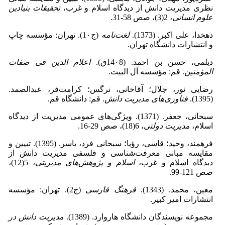
نظری مدیریت دانش از دیدگاه اسلام و غرب،
تحقیقات بنیادین
علوم انسانی
، 2(3)، صص 58-31.
دهخدا، علی اکبر. (1373).
‌لغت‌نامه
(ج1۰). تهران: مؤسسه چاپ
و انتشارات دانشگاه تهران.
دیلمی، حسن بن احمد. (14۰8ق).
اعلام الدین فی صفات
المؤمنین
. قم: مؤسسه آل البیت.
رضایی نور، جلال؛ آقاخانی، نرگس؛ کرامت‌فر، عبدالصمد.
(1395).
فناوری‌های مدیریت دانش
. قم: دانشگاه قم.
سبحانی، جعفر. (1371). ویژگی‌های عمومی مدیریت از دیدگاه
اسلام،
مدیریت دولتی
، 6(18)، صص 29-16.
فرهمند، وحید؛ قاسی، رؤیا؛ سبحانی فرد، یاسر. (1395). تبیین و
مقایسه مبانی ‌معرفت‌شناسی و فلسفی مدیریت دانش از
دیدگاه اسلام و غرب،
اسلام و پژوهش‌های مدیریتی
، 5(12)،
صص 121-99.
معین، محمد. (1343).
فرهنگ فارسی
(ج2). تهران: مؤسسه
انتشارات امیر کبیر‌.
مجموعه نویسندگان دانشگاه هاروارد. (1389).
مدیریت دانش در