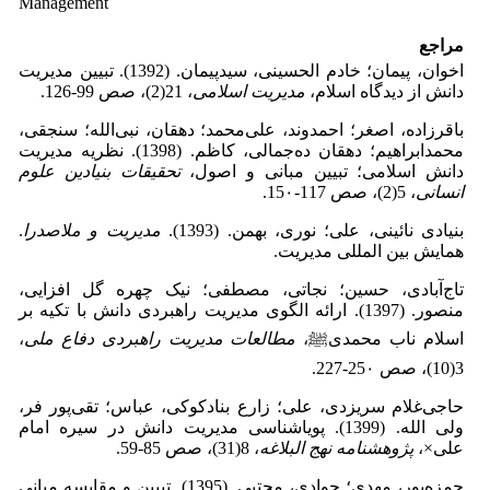
Management
مراجع
اخوان، پیمان؛ خادم الحسینی، سیدپیمان. (1392). تبیین مدیریت
دانش از دیدگاه اسلام،
مدیریت اسلامی
، 21(2)، صص 99-126.
باقرزاده، اصغر؛ احمدوند، علی‌محمد؛ دهقان، نبی‌الله؛ سنجقی،
محمدابراهیم؛ دهقان ده‌جمالی، کاظم. (1398). نظریه مدیریت
دانش اسلامی؛ تبیین مبانی و اصول،
تحقیقات بنیادین علوم
انسانی
، 5(2)، صص 117-15۰.
بنیادی نائینی، علی؛ نوری، بهمن. (1393).
مدیریت و ملاصدرا
.
همایش بین المللی مدیریت.
تاج‌آبادی، حسین؛ نجاتی، مصطفی؛ نیک چهره گل افزایی،
منصور. (1397). ارائه الگوی مدیریت راهبردی دانش با تکیه بر
اسلام ناب محمدیﷺ،
مطالعات مدیریت راهبردی دفاع ملی
،
3(10)، صص 25۰-227.
حاجی‌غلام سریزدی، علی؛ زارع بنادکوکی، عباس؛ تقی‌پور فر،
ولی الله. (1399). پویاشناسی مدیریت دانش در سیره امام
علی×،
پژوهشنامه نهج البلاغه
، 8(31)، صص 85-59.
حمزه‌پور، مهدی؛ جوادی، مجتبی. (1395). تبیین و مقایسه مبانی