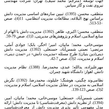
جهت توسعه
(مترجم: محمد سیف). تهران: شرکت مهندسی
نیروی نفت و گاز سپانیر.
منطقی، محسن. (1395). تبیین سازه‌های اساسی مدیریت دانش
براساس نهج البلاغه،
مطالعات مدیریت انتظامی
، 11(4)، صص
53۰-513.
منطقی، محسن؛ اکبری، ظاهر. (1392). مدیریت دانش با الهام از
منابع اسلامی،
اسلام و پژوهش
های مدیریتی
، 3(1)، صص 79-59.
موسی‌خانی، محمد؛ مانیان، امیر؛ اخگر، بابک؛ جوادی آملی،
مرتضی؛ نعمتی شمس‌آباد، حسنعلی. (1392). مدیریت دانش
دینی(دین بنیان): طرح مسئله «مدیریت دانش» در «تمدن دینی
»،
اسلام و مدیریت
، 2(3)، صص 7-42.
مهرعلیزاده، یدالله؛ عبدی، محمدرضا. (1388).
نظام مدیریت
دانش
. اهواز: دانشگاه شهید چمران‌.
نظامی‌وند چگینی، هوشنگ؛ جلیلوند، محمدرضا. (1392). نگرش
اسلامی به مدیریت در مقابل مدیریت اسلامی،
اسلام و مدیریت
،
2(3)، صص 123-139.
نعمتی شمس‌آباد، حسنعلی؛ موسی‌خانی، محمد؛ مانیان، امیر.
(1394). از نظریه دانش (معرفت‌شناسی) تا مدیریت دانش؛ ارائه
مدل مفهومی تأثیر پذیری مدیریت دانش از معرفت‌شناسی،