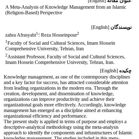
عنوان مقاله
[English]
A Meta-Analysis of Knowledge Management from an Islamic
(Religion-Based) Perspective
نویسندگان
[English]
1
2
؛ Reza Hosseinpour
zahra Afrasyabi
1
Faculty of Social and Cultural Sciences, Imam Hossein
Comprehensive University, Tehran, Iran
2
Assistant Professor, Faculty of Social and Cultural Sciences,
Imam Hossein Comprehensive University, Tehran, Iran.
چکیده
[English]
Knowledge management, as one of the contemporary disciplines
and a key factor for success, has attracted considerable attention
from leading organizations in the modern era. Through the
creation, development, and dissemination of knowledge,
organizations can improve productivity and achieve their
organizational goals more effectively. Accordingly, knowledge
management has emerged as a discipline aimed at enhancing
organizational efficiency and performance.
The present study is applied in terms of purpose and employs a
descriptive-analytical methodology using the meta-analysis
approach to identify the components and infrastructures of Islamic
knowledge management. The studies included in this meta-