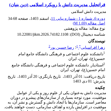
فراتحلیل مدیریت دانش با رویکرد اسلامی (دین بنیان)
مدیریت دانش اسلامی
دوره 6، شماره 1 - شماره پیاپی 11
، اسفند 1403
، صفحه
34-68
اصل مقاله (
1.69 M
)
نوع مقاله: مقاله پژوهشی
شناسه دیجیتال (DOI):
10.22081/jikm.2026.74182.1108
نویسندگان
2
1
*
زهرا افراسیابی
؛
رضا حسین پور
1
دانشکده علوم اجتماعی و فرهنگی دانشگاه جامع امام
حسین(ع)، تهران، ایران
2
استادیار. دانشکده علوم اجتماعی و فرهنگی دانشگاه جامع
امام حسین(ع)، تهران، ایران
تاریخ دریافت
:
01 آذر 1403
،
تاریخ بازنگری
:
20 آذر 1403
،
تاریخ
پذیرش
:
01 دی 1403
چکیده
مدیریت دانش به‌عنوان یکی از علوم روز و یکی از عوامل
موفقیت، مورد توجه بسیاری از سازمان‌های پیشرو در دوران
معاصر است. سازمان‌ها با ایجاد دانش و گسترش و نشر آن، به
موفقیت در افزایش بازده و اهداف سازمانی، دست خواهند یافت.