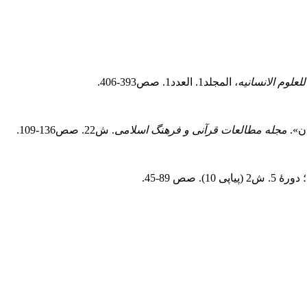
للعلوم الانسانیه
، المجلد1. العدد1. صص393-406.
مجله مطالعات قرآنی و فرهنگ اسلامی
. ش22. صص136-109.
؛ دورهٔ 5. ش2 (پیاپی 10). صص 89-45.