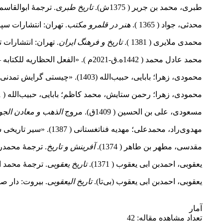
طبری، محمد بن جریر ( 1375ش).
تاریخ طبری
. ترجمهٔ ابوالقاسم
محدثی، جواد ( 1365 ).
هنر در قلمرو مکتب
. تهران: انتشارات سپا
محمدی ملایری ( 1381 ).
تاریخ و فرهنگ ایران
. تهران: انتشارات 
محمد عادل محمد ( 1442ه.ق-2021م ). «الفعل الحظاریه للکتابه –قرائه فی مقدمه کتاب الحیوان للجاحظ). جامعه الموصل،
محمودی، زهرا؛ بابایی، حبیب‌الله (‌1403). «چیستی گرایش تمدنی »،
محمودی، زهرا؛ رحمن ستایش، محمد کاظم؛ بابایی، حبیب‌الله ( 1401) «نقش نگرش سامانه‌ای در تفسیر تمدنی قرآن و صورت‌بندی تمدن».
مسعودی، علی بن الحسین ( 1409ق). مروج
الذهب و معادن الجو
مهدوی‌راد، محمدعلی؛ مهدیه فناتغستانی ( 1387). «سیر تاریخی شناخت سور و آیات مکی و مدنی».
مقدسی، مطهر بن طاهر ( 1374).
آفرینش و تاریخ
. ترجمهٔ محمدر
یعقوبی، احمدبن ابی یعقوب ( 1371).
تاریخ یعقوبی
. ترجمهٔ محمد ابراهیم آیتی.
یعقوبی، احمد‌بن ابی یعقوب (بی‌تا).
تاریخ الیعقوبی
. بیروت: ‌دار ص
آمار
تعداد مشاهده مقاله: 42