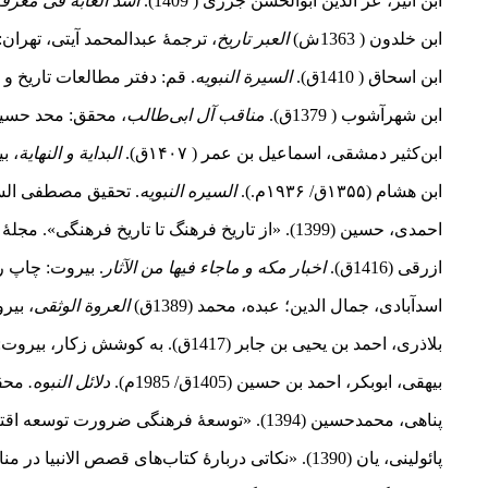
ابن اثیر، عز الدین ابوالحسن جزری ( 1409).
اسد الغابه فی معرفه
ابن‌ خلدون ( 1363ش)
العبر تاریخ
، ترجمهٔ عبدالمحمد آیتی، تهر
ابن اسحاق ( 1410ق).
السیرة النبویه
. قم: دفتر مطالعات تاریخ و
ابن شهرآشوب ( 1379ق).
مناقب آل ابی‌طالب
، محقق: محد حسین آشتیا
ابن‌کثیر دمشقی‏، اسماعیل بن عمر ( ۱۴۰۷ق).
البدایة و النهایة
، ب
ابن هشام (۱۳۵۵ق/ ۱۹۳۶م.).
السیره النبویه
. تحقیق مصطفی السفا
احمدی، حسین (1399). «از تاریخ فرهنگ تا تاریخ فرهنگی». مجلهٔ
ازرقی (1416ق).
اخبار مکه و ماجاء فیها من الآثار
. بیروت: چاپ
اسدآبادی، جمال الدین؛ عبده، محمد (1389ق)
العروة الوثقی
، بیر
بلاذری، احمد بن یحیی بن جابر (1417ق). به کوشش زکار، بیروت: ‌دار الفکر.
بیهقی، ابوبکر، احمد بن حسین (1405ق/ 1985م).
دلائل النبوه.
محقق عب
پناهی، محمدحسین (1394). «توسعهٔ فرهنگی ضرورت توسعه اقتصادی، اجتماعی و سیاسی».
پائولینی، یان (1390). «نکاتی دربارهٔ کتاب‌های قصص الانبیا در منابع اسلامی». مترجم: مهرداد عباسی، راحله نوشاوند. مجلهٔ