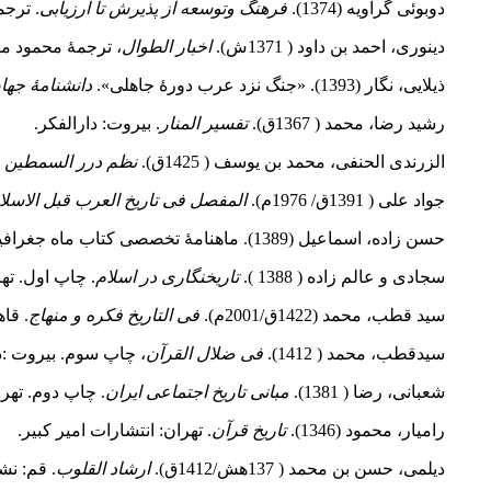
دوبوئی گراویه (1374).
فرهنگ وتوسعه از پذیرش تا ارزیابی
. ترجم
دینوری، احمد بن داود ( 1371ش).
اخبار الطوال
، ترجمهٔ محمود م
ذیلایی، نگار (1393). «جنگ نزد عرب دورهٔ جاهلی».
دانشنامهٔ جها
رشید رضا، محمد ( 1367ق).
تفسیر المنار
. بیروت: دارالفکر.
الزرندی الحنفی، محمد بن یوسف ( 1425ق).
نظم درر السمطین 
جواد علی ( 1391ق/ 1976م).
المفصل فی تاریخ العرب قبل الاسلا
حسن زاده، اسماعیل (1389). ماهنامهٔ تخصصی کتاب ماه جغرافیا و تاریخ، ش 144. صص9-2.
سجادی و عالم زاده ( 1388 ).
تاریخنگاری در اسلام
. چاپ اول. ت
سید قطب، محمد (1422ق/2001م).
فی التاریخ فکره و منهاج
. قا
سیدقطب، محمد ( 1412).
فی ضلال القرآن
، چاپ سوم. بیروت :دا
شعبانی، رضا ( 1381).
مبانی تاریخ اجتماعی ایران
. چاپ دوم. تهر
رامیار، محمود (1346).
تاریخ قرآن
. تهران: انتشارات امیر کبیر.
دیلمی، حسن بن محمد ( 137هش/1412ق).
ارشاد القلوب
. قم: ن