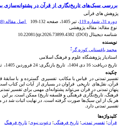
بررسی سبک‌های تاریخ‌نگاری از قرآن در پشتوانه‌سازی بر
پژوهش های قرآنی
دوره 31، شماره 119
، تیر 1405
، صفحه
109-132
اصل مقاله (
 K
نوع مقاله: مقاله پژوهشی
شناسه دیجیتال (DOI):
10.22081/jqr.2026.73899.4382
نویسنده
*
محمد باغستانی کوزه گر
استادیار پژوهشگاه علوم و فرهنگ اسلامی
تاریخ دریافت
:
16 دی 1404
،
تاریخ بازنگری
:
24 فروردین 1405
،
ت
چکیده
تفسیر تمدنی در قیاس با مکاتب تفسیری گسترده و با سابقهٔ قر
قرآن، نقل‌های تاریخی فراوان در بسیاری از آیات این کتاب است 
پنهان تمدنی در قرآن می‌تواند پشتوانه‌ای مهمی برای تفسیر تمدن
فرهنگ، تاریخ‌نگاری فرهنگی و فلسفه تاریخ) ممکن است. بر این
هر یک از این سبک‌ها صورت گرفته است. در نهایت اثبات شد در 
تفسیر تمدنی دارد.
کلیدواژه‌ها
قرآن
؛
تفسیر تمدنی
؛
تاریخ فرهنگی
؛
دعوت نبوی
؛
تاریخ فرهنگ