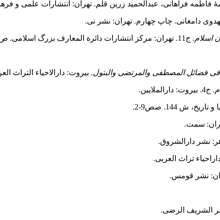
هٔ فاطمه فراهانی، عبدالحمید زرین قلم. تهران: انتشارات علمی و فره
هدوی دامغانی. چاپ چهارم. تهران: نشر نی.
ن اسلام
. ج11. تهران: مرکز انتشارات دائرة المعارف بزرگ اسلامی. ص58-56.
فی فضائل المصطفى والمرتضى والبتول
. بیروت: دارالاحیاء التراث العر
م
. ج4. بیروت: دارالملایین.
هران: سمت.
هر: نشر دارالشروق.
راحیاء تراث العربی.
ان: نشر قومس.
شر الشریف الرضی.