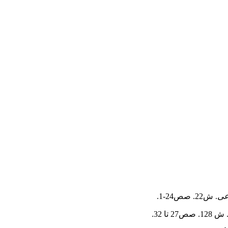
اعی
. ش22. صص24-1.
 ش 128. صص27 تا 32.