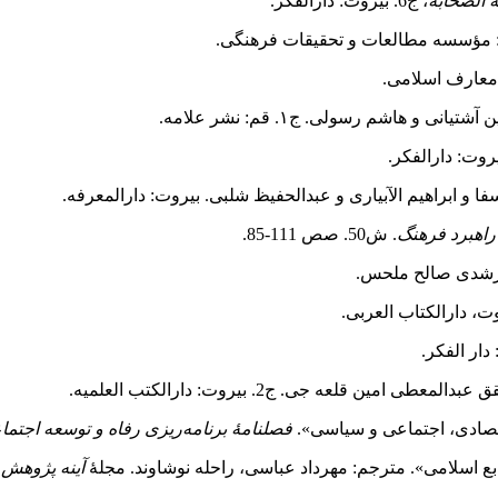
 الصحابه
، ج6. بیروت: دارالفکر.
ان: مؤسسه مطالعات و تحقیقات فرهنگی.
 معارف اسلامی.
نی و هاشم رسولی. ج۱. قم: نشر علامه.
یروت: دارالفکر.
 و ابراهیم الآبیاری و عبدالحفیظ شلبی. بیروت: دارالمعرفه.
راهبرد فرهنگ
. ش50. صص 111-85.
 رشدی صالح ملحس.
وت، دارالکتاب العربی.
دالمعطی امین قلعه جی. ج2. بیروت: دارالکتب العلمیه.
فصلنامهٔ برنامه‌ریزی رفاه و توسعه اجتم
آینه پژوهش
.