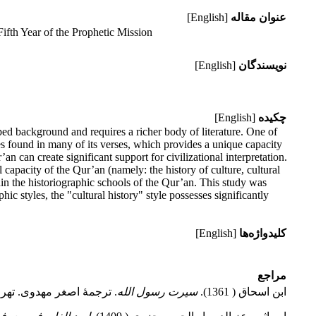
عنوان مقاله
[English]
Fifth Year of the Prophetic Mission
نویسندگان
[English]
چکیده
[English]
oped background and requires a richer body of literature. One of
ives found in many of its verses, which provides a unique capacity
r’an can create significant support for civilizational interpretation.
l capacity of the Qur’an (namely: the history of culture, cultural
ithin the historiographic schools of the Qur’an. This study was
c styles, the "cultural history" style possesses significantly
کلیدواژه‌ها
[English]
مراجع
ابن اسحاق ( 1361).
سیرت رسول الله
. ترجمهٔ اصغر مهدوی. تهر