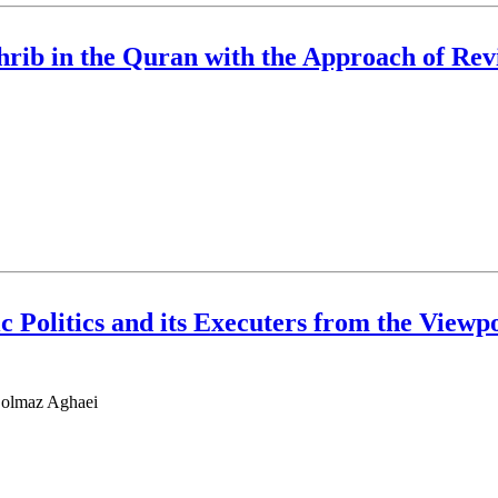
athrib in the Quran with the Approach of Re
ic Politics and its Executers from the Viewp
Seyyed Jalal Mousavi Sharabiani؛ Seyyed Hossein Olyanasab؛ ghaei