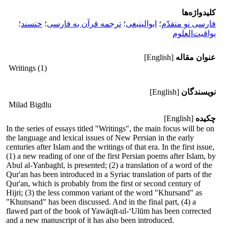
کلیدواژه‌ها
فارسی نو متقدّم
؛
ابوالینبغی
؛
ترجمه قرآن به فارسی
؛
خنسند
؛
یواقیت‌العلوم
عنوان مقاله
[English]
Writings (1)
نویسندگان
[English]
Milad Bigdlu
چکیده
[English]
In the series of essays titled "Writings", the main focus will be on
the language and lexical issues of New Persian in the early
centuries after Islam and the writings of that era. In the first issue,
(1) a new reading of one of the first Persian poems after Islam, by
Abul al-Yanbaghī, is presented; (2) a translation of a word of the
Qur'an has been introduced in a Syriac translation of parts of the
Qur'an, which is probably from the first or second century of
Hijri; (3) the less common variant of the word "Khursand" as
"Khunsand" has been discussed. And in the final part, (4) a
flawed part of the book of Yawāqīt-ul-‘Ulūm has been corrected
and a new manuscript of it has also been introduced.