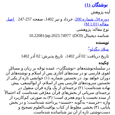
نوشتگان (۱)
آینه پژوهش
دوره 34، شماره 200
، خرداد و تیر 1402
، صفحه
247-257
اصل
مقاله (
1.01 M
)
نوع مقاله: پژوهشی
شناسه دیجیتال (DOI):
10.22081/jap.2023.74977
نویسنده
*
میلاد بیگدلو
تاریخ دریافت
:
02 آذر 1402
،
تاریخ پذیرش
:
02 آذر 1402
چکیده
در سلسله‌نوشته‌های «نوشتگان»، عمده توجّه بر زبان و مسائل
لغوی فارسی نو در سده‌های آغازی پس از اسلام و نوشته‌های آن
دوران خواهد بود. در نخستین شماره، (۱) خوانشی تازه از یکی از
نخستین سروده‌های فارسی پس از اسلام، از ابوالینبغی، پیش
نهاده شده‌است؛ (۲) ترجمه‌ای از یک واژه قرآن منقول در
ترجمه‌ای سریانی از بخش‌های قرآن معرّفی شده‌است که احتمالاً
از سده نخست یا دوم هجری است؛ (۳) به صورتی کم‌کاربرد از
واژه «خرسند» به‌گونه «خنسند» پرداخته شده‌است؛ و در بخش
پایانی، (۴) بخشی مغلوط از کتاب یواقیت‌العلوم تصحیح و
دست‌نوشتی تازه از آن نیز شناسانده شده‌است.