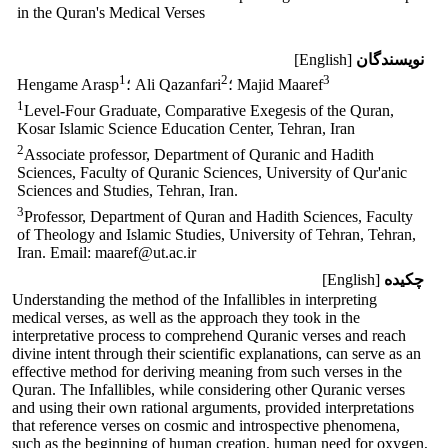
‎in the Quran's Medical Verses
نویسندگان
[English]
1
2
3
؛ Majid Maaref
؛ Ali Qazanfari
Hengame Arasp
1
Level-Four Graduate, Comparative Exegesis of the Quran,
Kosar Islamic Science Education Center, Tehran, Iran
2
Associate professor, Department of Quranic and Hadith
Sciences, Faculty of Quranic Sciences, University of Qur'anic
Sciences and Studies, Tehran, Iran.
3
Professor, Department of Quran and Hadith Sciences, Faculty
of Theology and Islamic Studies, University of Tehran, Tehran,
Iran. Email: maaref@ut.ac.ir
چکیده
[English]
Understanding the method of the Infallibles in interpreting
medical verses, as well as the approach they took in the
interpretative process to comprehend Quranic verses and reach
divine intent through their scientific explanations, can serve as an
effective method for deriving meaning from such verses in the
Quran. The Infallibles, while considering other Quranic verses
and using their own rational arguments, provided interpretations
that reference verses on cosmic and introspective phenomena,
such as the beginning of human creation, human need for oxygen,