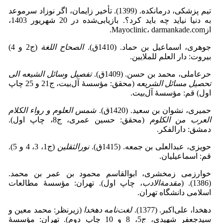
تیم پزشکی، درمانکده. (1399). تأخیر زایمان، اگر نوزاد سرموعد
به دنیا نیاید چه باید کرد؟.
بازیابی‌شده در 20 شهریور 1403،
ازMayoclinic، darmankade.com.
جوهری، اسماعیل ‌بن ‌حماد. (1410ق).
الصحاح اللغة
(ج2 و 4)
‌بیروت: دار العلم للملایین.
حرعاملی، محمد بن ‌حسن. (1409ق).
تفصیل وسائل الشیعه الی
تحصیل مسائل الشریعه
(محقق: مؤسسۀ آل‌بیت، ج21 و 25 چاپ
اول) قم: مؤسسۀ آل‌بیت.
حمیری، نشوان ‌بن ‌سعید. (1420ق).
شمس العلوم و رواء الکلام
العرب من الکلوم
(محقق: حسین عمری، ج8، چاپ اول).
‌دمشق: دارالفکر.
حویزی، عبدالعلی ‌بن ‌جمعه.
(1415ق).
نورالثقلین
(ج1، 3، 4 و 5).
قم: اسماعیلیان.
خوارزمی زمخشری، ابوالقاسم محمود بن ‌عمر بن‌ محمد.
(1386). (
مقدمةالادب
، چاپ اول). تهران: مؤسسۀ مطالعات
اسلامی دانشگاه تهران.
دهخدا، علی‌اکبر. (1377).
لغت
نامه دهخدا
(زیرنظر: محمد معین و
سیدجعفر شهیدی، ج5، 8 و 10 چاپ دوم). تهران: مؤسسۀ