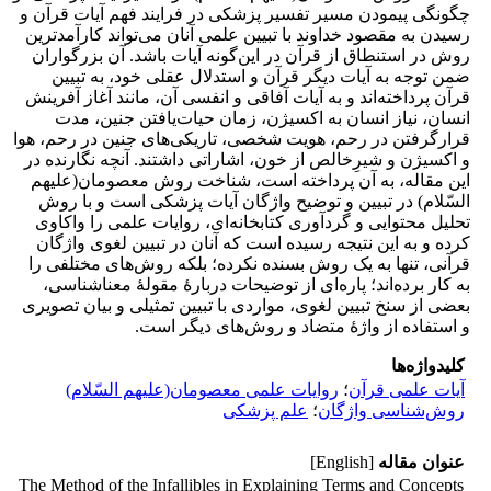
چگونگی پیمودن مسیر تفسیر پزشکی در فرایند فهم آیات قرآن و
رسیدن به مقصود خداوند با تبیین علمی آنان می‌تواند کارآمدترین
روش در استنطاق از قرآن در این‌گونه آیات باشد. آن بزرگواران
ضمن توجه به آیات دیگر قرآن و استدلال عقلی خود، به تبیین
قرآن پرداخته‌اند و به آیات آفاقی و انفسی آن، مانند آغاز آفرینش
انسان، نیاز انسان به اکسیژن، زمان حیات‌یافتن جنین، مدت
قرارگرفتن در رحم، هویت شخصی، تاریکی‌های جنین در رحم، هوا
و اکسیژن و شیرِخالص از خون، اشاراتی داشتند. آنچه نگارنده در
این مقاله، به آن پرداخته است، شناخت روش معصومان(علیهم
السّلام) در تبیین و توضیح واژگان آیات پزشکی است و با روش
تحلیل محتوایی و گردآوری کتابخانه‌ای، روایات علمی را واکاوی
کرده و به این نتیجه رسیده است که آنان در تبیین لغوی واژگان
قرآنی، تنها به یک روش بسنده نکرده‌؛ بلکه روش‌های مختلفی را
به کار برده‌اند؛ پاره‌ای از توضیحات دربارۀ مقولهٔ معناشناسی،
بعضی از سنخ تبیین لغوی، مواردی با تبیین تمثیلی و بیان تصویری
و استفاده از واژهٔ متضاد و روش‌های دیگر است.
کلیدواژه‌ها
آیات علمی قرآن
؛
روایات علمی معصومان(علیهم السّلام)
روش‌شناسی واژگان
؛
علم پزشکی
عنوان مقاله
[English]
The Method of the Infallibles in Explaining Terms and Concepts