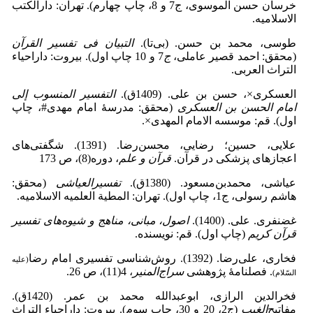
خرسان حسن الموسوی، ج7 و 8،
چاپ چهارم). تهران: دارالکتب
الاسلامیه.
طوسی، محمد بن ‌حسن. (بی‌تا).
التبیان فی تفسیر القرآن
(محقق: احمد قصیر عاملی،
ج
7 و 10 چاپ اول). بیروت: داراحیاء
التراث العربی.
العسکری×، حسن ‌بن ‌علی. (1409ق).
التفسیر المنسوب إلی
امام الحسن بن العسکری
(محقق: مدرسۀ امام مهدی#، چاپ
اول). قم: موسسه الامام المهدی×.
علایی، حسین؛ رضایی، محسن‌رضا. (1391). شگفتی‌های
اعجازهای پزشکی در قرآن.
قرآن و علم
، دوره(8)، ص 173
عیاشی، محمدبن‌مسعود. (1380ق).
تفسیرالعیاشی
(محقق:
هاشم رسولی، ج1، چاپ اول). تهران: المطیة العلمیه الاسلامیه.
غضنفری. علی. (1400).
اصول، مبانی، مناهج و شیوه‌های تفسیر
قرآن کریم
(چاپ اول). قم: نویسنده.
فخاری، علی‌رضا. (1392). روش‌شناسی تفسیری امام رضا
(علیه
. فصلنامهٔ پژوهشی
سراج
المنیر
، 4(11)، ص 26.
السّلام)
فخرالدین الرازی، ابوعبدالله محمد بن ‌عمر. (1420ق).
مفاتیح‌
الغیب
(ج2، 20 و 30، چاپ سوم). بیروت: داراحیاء التراث