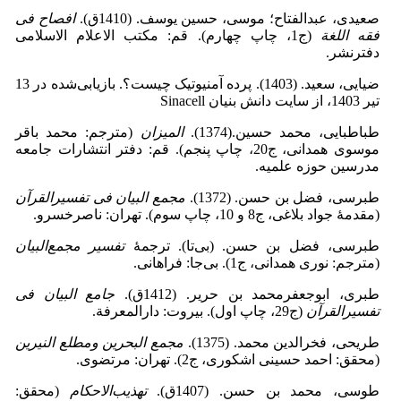
صعیدی، عبدالفتاح؛ موسی، حسین یوسف. (1410ق).
افصاح فی
فقه اللغة
(ج1، چاپ چهارم). قم: مکتب الاعلام الاسلامی
دفترنشر.
ضیایی، سعید. (1403). پرده آمنیوتیک چیست؟.
بازیابی‌شده در 13
تیر 1403، از سایت دانش بنیان Sinacell
طباطبایی، محمد حسین.(1374).
المیزان
(مترجم: محمد باقر
موسوی همدانی، ج20، چاپ پنجم). قم: دفتر انتشارات جامعه
مدرسین حوزه علمیه.
طبرسی، فضل ‌بن ‌حسن. (1372).
مجمع البیان فی تفسیرالقرآن
(مقدمۀ جواد بلاغی، ج8 و 10، چاپ سوم). تهران: ناصرخسرو.
طبرسی، فضل ‌بن ‌حسن. (بی‌تا). ترجمۀ
تفسیر مجمع
البیان
(مترجم: نوری همدانی، ج1). بی‌جا: فراهانی.
طبری، ابوجعفرمحمد بن ‌حریر. (1412ق).
جامع البیان فی
تفسیرالقرآن
(ج29، چاپ اول). بیروت: دارالمعرفة.
طریحی، فخرالدین محمد. (1375).
مجمع البحرین ومطلع النیرین
(محقق: احمد حسینی اشکوری، ج2). تهران: مرتضوی.
طوسی، محمد بن حسن. (1407ق).
تهذیب
الاحکام
(محقق: