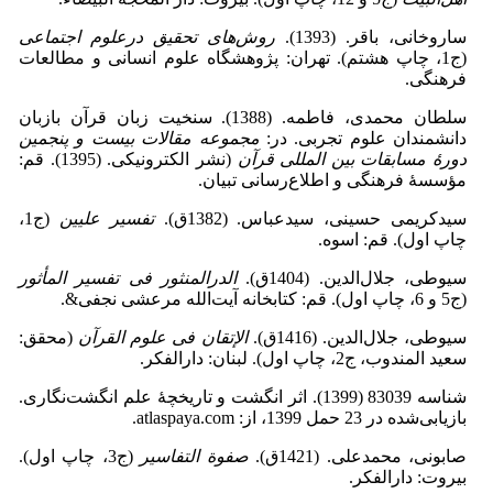
ساروخانی، باقر. (1393).
روش‌های تحقیق درعلوم اجتماعی
(ج1، چاپ هشتم). تهران: پژوهشگاه علوم انسانی و مطالعات
فرهنگی.
سلطان محمدی، فاطمه. (1388). سنخیت زبان قرآن بازبان
دانشمندان علوم تجربی. در:
مجموعه مقالات بیست و پنجمین
دورۀ مسابقات بین المللی قرآن
(نشر الکترونیکی. (1395). قم:
مؤسسۀ فرهنگی و اطلاع‌رسانی تبیان.
سیدکریمی حسینی، سیدعباس. (1382ق).
تفسیر علیین
(ج1،
چاپ اول). قم: اسوه.
سیوطی، جلال‌الدین. (1404ق).
الدرالمنثور فی تفسیر المأثور
(ج5 و 6، چاپ اول). قم: کتابخانه آیت‌الله مرعشی نجفی&.
سیوطی، جلال‌الدین. (1416ق).
الإتقان فی علوم القرآن
(محقق:
سعید المندوب، ج2، چاپ اول). لبنان: دارالفکر.
شناسه 83039 (1399). اثر انگشت و تاریخچۀ علم انگشت‌نگاری.
بازیابی‌شده در 23 حمل 1399، از: atlaspaya.com.
صابونی، محمدعلی. (1421ق).
صفوة التفاسیر
(ج3، چاپ اول).
بیروت: دارالفکر.