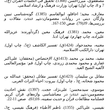
مصطفوی، میرزاحسن. (1368).
تحقیق فی الکلمات القرآن
(ج2،
7 و 8،
چاپ اول) تهران: وزارت فرهنگ و ارشاد اسلامی.
معارف، مجید؛ اجاقلو، ابوالقاسم. (1385). گونه‌شناسی تبیین
واژگان دینی در روایات معصومان
.
مقالات و
(علیهم السّلام)
بررسی‌ها
،
39
(79). صص 150‑167.
معین، محمد. (1381).
فرهنگ معین
(گردآورنده: عزیزالله
علیزاده، چاپ چهارم). تهران: ادنا.
مغنیه، محمدجواد. (1424ق).
تفسیر الکاشف
(ج5، چاپ اول).
تهران: دارالکتب الاسلامیه.
مفید، محمد بن ‌محمد. (1413ق).
الإختصاص
(محققان: علی‌اکبر
غفاری و محمود محمدی زرندی، چاپ اول). قم: مؤتمرالعالمی
لألفیه الشیخ الفید.
مقاتل ‌بن ‌سلیمان. (1423ق).
تفسیر مقاتل
(محقق: عبدالله ‌بن
‌محمود شحاته، ج3 ، چاپ اول). بیروت: احیاء التراث العربی.
موسوی، سیدمحسن؛ علی‌نژاد، حجت. (1397). نقش احادیث
معصومین
در معناشناسی واژه‌‌‌‌‌های قرآن کریم.
(علیهم السّلام)
فصلنامه
مطالعات قرآن و حدیث سفینه
، 16(61)، صص 11-22.
نفیسی، علی‌اکبر. (1355).
ناظم الأطباء
(فرهنگ نفیسی
،
ج3،