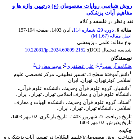
روش شناسی روایات معصومان (ع) درتبیین واژه ها و
مفاهیم آیات پزشکی
نقد و نظر در فلسفه و کلام
مقاله 6
،
دوره 29، شماره 114
، آبان 1403
، صفحه
157-194
اصل مقاله (
1.67 M
)
نوع مقاله: علمی ـ پژوهشی
شناسه دیجیتال (DOI):
10.22081/jpt.2024.69899.2152
نویسندگان
3
2
1
*
هنگامه آراسپ
؛
علی غضنفری
؛
مجید معارف
1
دانش‌آموختۀ سطح 4، تفسیر تطبیقی، مرکز تخصصی علوم
اسلامی کوثرتهران، تهران، ایران
2
دانشیار، گروه علوم قرآن وحدیث، دانشکده علوم قرآنی،
دانشگاه علوم قرآن و معارف اسلامی تهران، تهران، ایران.
3
استاد، گروه علوم قرآن وحدیث، دانشکده الهیات و معارف
اسلامی، دانشگاه تهران، تهران، ایران.
تاریخ دریافت
:
25 شهریور 1403
،
تاریخ بازنگری
:
02 مهر 1403
،
تاریخ پذیرش
:
02 مهر 1403
چکیده
شناخت روش معصومان(علیهم السّلام) در تفسیر آیات پزشکی، و