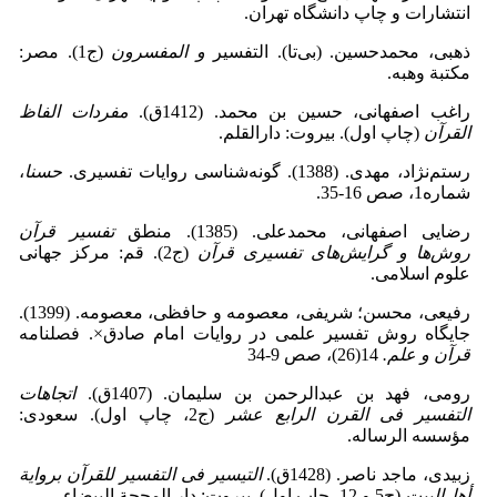
انتشارات و چاپ دانشگاه تهران.
ذهبی، محمدحسین. (بی‌تا). التفسیر
و المفسرون
(ج1). مصر:
مکتبة وهبه.
راغب اصفهانی، حسین ‌بن ‌محمد. (1412ق).
مفردات الفاظ
القرآن
(چاپ اول). بیروت: دارالقلم.
رستم‌نژاد، مهدی. (1388). گونه‌شناسی روایات تفسیری.
حسنا
،
شماره1، صص 16‑35.
رضایی اصفهانی، محمدعلی. (1385). منطق
تفسیر قرآن
روش‌ها و گرایش‌های تفسیری قرآن
(ج2). قم: مرکز جهانی
علوم اسلامی.
رفیعی، محسن؛ شریفی، معصومه و حافظی، معصومه. (1399).
جایگاه روش تفسیر علمی در روایات امام صادق×. فصلنامه
قرآن و علم.
14(26)، صص 9-34
رومی، فهد بن ‌عبدالرحمن ‌بن ‌سلیمان. (1407ق).
اتجاهات
التفسیر فی القرن الرابع عشر
(ج2، چاپ اول). سعودی:
مؤسسه الرساله.
زبیدی، ماجد ناصر. (1428ق).
التیسیر فی التفسیر للقرآن بروایة
أهل‌البیت
(ج5 و 12، چاپ اول). بیروت: دار المحجة البیضاء.