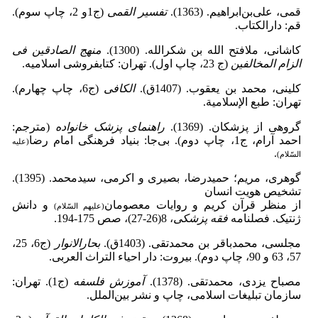
قمی، علی‌بن‌ابراهیم. (1363).
تفسیر القمی
(ج1و 2، چاپ سوم).
قم: دارالکتاب.
کاشانی، ملافتح الله بن شکرالله. (1300).
منهج الصادقین فی
الزام
المخالفین
(ج 23، چاپ اول). تهران: کتابفروشی اسلامیه.
کلینی، محمد بن ‌یعقوب. (1407ق).
الکافی
(ج6، چاپ چهارم).
تهران:
طبع الإسلامیة.
گروهی از پزشکان. (1369).
راهنمای پزشک خانواده
(مترجم:
احمد آرام، ج1، چاپ دوم). بی‌جا: بنیاد فرهنگی امام رضا
(علیه
.
السّلام)
گوهری، مریم؛ حمیدرضا، بصیری و اکرمی، سیدمحمد. (1395).
تشخیص هویت انسان
از منظر قرآن کریم و روایات معصومان
و دانش
(علیهم السّلام)
ژنتیک. فصلنامه
فقه پزشکی
، 8(26-27)، صص 175-194.
مجلسی، محمدباقر بن‌ محمدتقی. (1403ق).
بحارالانوار
(ج6، 25،
57، 63 و 90، چاپ دوم). بیروت: دار احیاء التراث العربی.
مصباح یزدی، محمدتقی. (1378).
آموزش فلسفه
(ج1). تهران:
سازمان تبلیغات اسلامی، چاپ و نشر بین‌الملل.