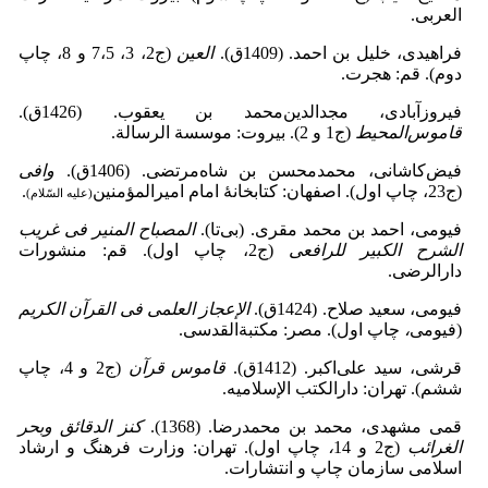
العربی.
فراهیدی، خلیل‌ بن ‌احمد. (1409ق).
العین
(ج2، 3، 7،5 و 8، چاپ
دوم).
قم: هجرت.
فیروزآبادی، مجدالدین‌محمد بن ‌یعقوب. (1426ق).
قاموس
المحیط
(ج1 و 2). بیروت: موسسة الرسالة.
فیض‌کاشانی، محمدمحسن ‌بن ‌شاه‌مرتضی. (1406ق).
وافی
(ج23، چاپ اول). اصفهان: کتابخانۀ امام امیرالمؤمنین
.
(علیه السّلام)
فیومی، احمد بن ‌محمد مقری. (بی‌تا).
المصباح المنیر فی غریب
الشرح الکبیر للرافعی
(ج2، چاپ اول). قم: منشورات
دارالرضی.
فیومی، سعید صلاح. (1424ق).
الإعجاز العلمی فی القرآن الکریم
(فیومی
،
چاپ اول). مصر: مکتبةالقدسی.
قرشی، سید علی‌اکبر. (1412ق).
قاموس قرآن
(ج2 و 4، چاپ
ششم). تهران: دارالکتب الإسلامیه.
قمی مشهدی، محمد بن ‌محمدرضا. (1368).
کنز الدقائق وبحر
الغرائب
(ج2 و 14
،
چاپ اول). تهران:
وزارت فرهنگ و ارشاد
اسلامی سازمان چاپ و انتشارات.