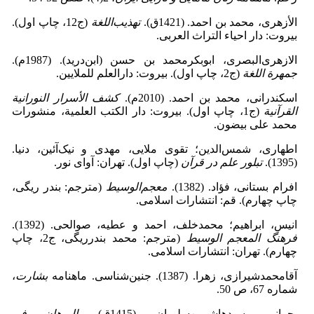
الأزهری، محمد بن ‌احمد. (1421ق).
تهذیب
اللغة
(ج12، چاپ اول).
‌بیروت: دار احیاء التراث العربی.
الازهری‌البصری، ابوبکرمحمد بن ‌حسن (ابن‌درید). (1987م).
جمهرة اللغة
(ج2، چاپ اول). بیروت: دارالعلم للملایین.
اسکندرانى، محمد‌ بن احمد. (2010م).
کشف الأسرار النورانیة
القرآنیة
(ج1، چاپ اول). بیروت: دار الکتب العلمیة، منشورات
محمد علی بیضون.
اطهاری، شمس‌الدین؛ تقوی ملایی، مهدی و نیک‌آئین، دنیا.
(1395).
تبلور علم در قرآن
(چاپ اول). تهران: آوای نور.
افرام بستانی، فؤاد. (1382).
معجم
الوسیط
(مترجم: بندر ریگی،
چاپ چهارم). قم: انتشارات اسلامی.
انیس، ابراهیم؛ محمدخلف، احمد و عطیه، صوالحی. (1392).
فرهنگ المعجم الوسیط
(مترجم: محمد بندرریگی، ج2، چاپ
چهارم). تهران: انتشارات اسلامی.
آقامحمدشیرازی، زهرا. (1387). جنین‌شناسی. ماهنامه
بشارت
،
شماره 67، ص 50.
بحرانی، سیدهاشم‌بن‌سلیمان. (1415ق).
البرهان فی