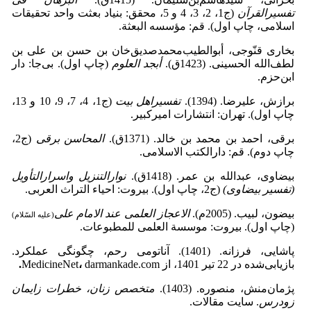
تفسیرالقرآن
(ج1، 2، 3، 4 و 5، محقق: بنیاد بعثت واحد تحقیقات
اسلامی، چاپ اول). قم: مؤسسه البعثة.
بخاری قنّوجی، أبوالطیب‌محمدصدیق‌خان‌ بن ‌حسن ‌بن‌ علی ‌بن
لطف‌الله الحسینی. (1423ق).
أبجد العلوم
(چاپ اول). بی‌جا: دار
ابن‌حزم.
برازش، علیرضا. (1394).
تفسیراهل بیت
(ج1، 4، 7، 9، 10 و 13،
چاپ اول). تهران: انتشارات امیرکبیر.
برقی، احمد بن ‌محمد بن‌ خالد. (1371ق).
المحاسن برقی
(ج2،
چاپ دوم). قم: دارالکتب الاسلامی.
بیضاوی، عبدالله ‌بن ‌عمر. (1418ق).
نوارالتنزیل واسرارالتأویل
(تفسیر بیضاوی)
(ج2، چاپ اول). ‌بیروت: احیاء التراث العربی.
بیضون، لبیب. (2005م).
الاعجاز العلمی عند الامام علی
(علیه السّلام)
(چاپ اول). بیروت: موسسة العلمی للمطبوعات.
پاشایی، فرزانه. (1401). آناتومی رحم، چگونگی عملکرد.
بازیابی‌شده در 22 تیر 1401، از MedicineNet
darmankade.com
،
.
پژمان‌منش، منصوره. (1403).
متخصص زنان، خطرات زایمان
زودرس
. سایت مقالات.