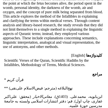
the point at which the fetus becomes alive, the period spent in the
womb, personal identity, the darkness of the womb, air and
oxygen, and the concept of pure milk being separated from blood.
This article explores the method of the Infallibles in explaining
and clarifying the terms within medical verses. Through content
analysis and library-based research, the study reveals that they did
not limit themselves to a single method in explaining the linguistic
aspects of Quranic terms; instead, they employed various
approaches. These include explanations concerning semantics,
linguistic interpretation, analogical and visual representation, the
use of antonyms, and other methods.
کلیدواژه‌ها
[English]
Scientific Verses of the Quran, Scientific Hadiths by the
Infallibles, ‎Methodology of Terms, Medical Sciences.‎
مراجع
* قرآن کریم
** نهج‌البلاغه (مترجم: فیض‌الاسلام علی‌نقی)
ابن‌بابویه، محمدعلی. (1403ق).
معانی
الاخبار
(محقق: علی‌اکبر
غفاری، چاپ اول). قم: دفتر انتشارات اسلامی وابسته به جامعۀ
مدرسین حوزۀ علمیه.