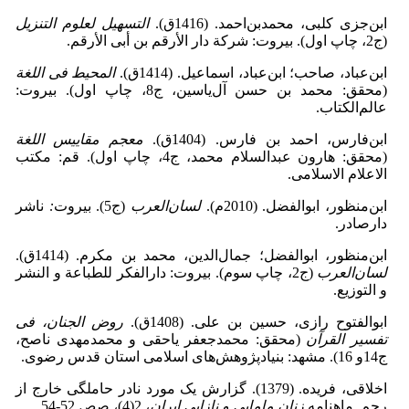
ابن‌جزی کلبی، محمدبن‌احمد. (1416ق).
التسهیل لعلوم التنزیل
(ج2، چاپ اول). بیروت: شرکة دار الأرقم بن أبی الأرقم.
ابن‌عباد، صاحب؛ ابن‌عباد، اسماعیل. (1414ق).
المحیط فی اللغة
(محقق: محمد بن ‌حسن آل‌یاسین، ج8، چاپ اول). بیروت:
عالم‌الکتاب.
ابن‌فارس، احمد بن ‌فارس. (1404ق).
معجم مقاییس اللغة
(محقق: هارون عبدالسلام محمد، ج4، چاپ اول). قم: مکتب
الاعلام الاسلامی.
ابن‌منظور، ابوالفضل. (2010م).
لسان
العرب
(ج5).
بیروت
:
ناشر
دارصادر.
ابن‌منظور، ابوالفضل؛ جمال‌الدین، محمد بن ‌مکرم. (1414ق).
لسان
العرب
(ج2، چاپ سوم).
بیروت: دارالفکر للطباعة و النشر
و التوزیع.
ابوالفتوح رازی، حسین ‌بن ‌علی. (1408ق).
روض الجنان، فی
تفسیر القرآن
(محقق: محمدجعفر یاحقی و محمدمهدی ناصح،
ج14و 16). مشهد: بنیادپژوهش‌های اسلامی استان قدس رضوی.
اخلاقی، فریده. (1379). گزارش یک مورد نادر حاملگی خارج از
رحم. ماهنامه
زنان مامایی و نازایی ایران
، 2(4)، صص 52‑54.