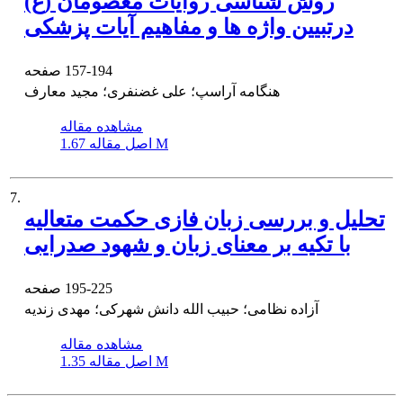
روش شناسی روایات معصومان (ع)
درتبیین واژه ها و مفاهیم آیات پزشکی
157-194
صفحه
هنگامه آراسپ؛ علی غضنفری؛ مجید معارف
مشاهده مقاله
1.67 M
اصل مقاله
7.
تحلیل و بررسی زبان فازی حکمت متعالیه
با تکیه بر معنای زبان و شهود صدرایی
195-225
صفحه
آزاده نظامی؛ حبیب الله دانش شهرکی؛ مهدی زندیه
مشاهده مقاله
1.35 M
اصل مقاله