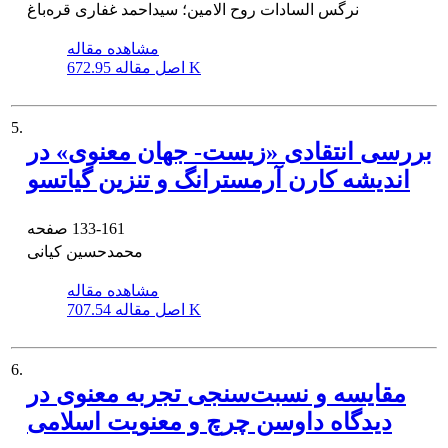
نرگس السادات روح الامین؛ سیداحمد غفاری قره‌باغ
مشاهده مقاله
672.95 K
اصل مقاله
5.
بررسی انتقادی «زیست- جهان معنوی» در
اندیشه کارن آرمسترانگ و تنزین گیاتسو
133-161
صفحه
محمدحسین کیانی
مشاهده مقاله
707.54 K
اصل مقاله
6.
مقایسه و نسبت‌سنجی تجربه معنوی در
دیدگاه داوسن چرچ و معنویت اسلامی