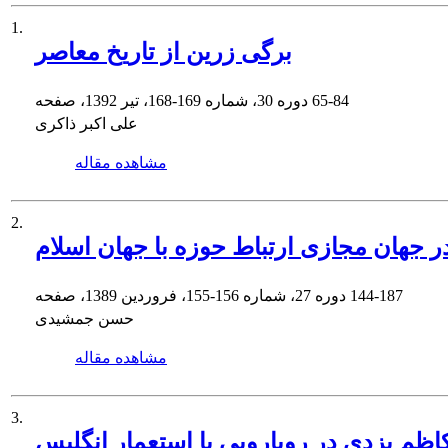
1.
برگى زرین از تاریخ معاصر
65-84
دوره 30، شماره 169-168، تیر 1392، صفحه
علی اکبر ذاکری
مشاهده مقاله
2.
ر جهان مجازى ارتباط حوزه با جهان اسلام
144-187
دوره 27، شماره 156-155، فروردین 1389، صفحه
حسن جمشیدی
مشاهده مقاله
3.
م یزدى در رویارویى با استعمار انگلیس