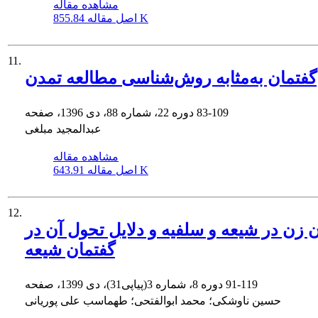
مشاهده مقاله
855.84 K
اصل مقاله
11.
گفتمان به‌مثابه روش‌شناسی مطالعه تمدن
83-109
دوره 22، شماره 88، دی 1396، صفحه
عبدالمجید مبلغی
مشاهده مقاله
643.91 K
اصل مقاله
12.
 زن در شیعه و سلفیه و دلایل تحول آن در
گفتمان شیعه
91-119
دوره 8، شماره 3(پیاپی31)، دی 1399، صفحه
حسین ناوشکی؛ محمد ابوالفتحی؛ طهماسب علی پوریانی