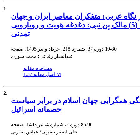
1.
 نگاه عربى: متفکران معاصر ایران و جهان
عرب (5) مالک بِن نبى: دغدغه هویت و رویارویى
تمدنى
19-30
دوره 37، شماره 218، خرداد و تیر 1405، صفحه
عبدالجبار رفاعی؛ محمد سوری
مشاهده مقاله
1.37 M
اصل مقاله
2.
گی همگرایی جهان اسلام در برابر سیاست
خصمانه اسرائیل
85-96
دوره 2، شماره 4، تیر 1403، صفحه
علی اصغر نصرتی؛ عباس نصرتی