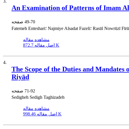
3.
An Examination of Patterns of Imam Ali
49-70
صفحه
Fatemeh Entes؛ Najmiye Alsadat Fazeli؛ Rasūl Nowrūzī Fīrūz
مشاهده مقاله
872.7 K
اصل مقاله
4.
The Scope of the Duties and Mandates o
Riyāḍ
71-92
صفحه
Sedigheh Sedigh Taghizadeh
مشاهده مقاله
998.46 K
اصل مقاله