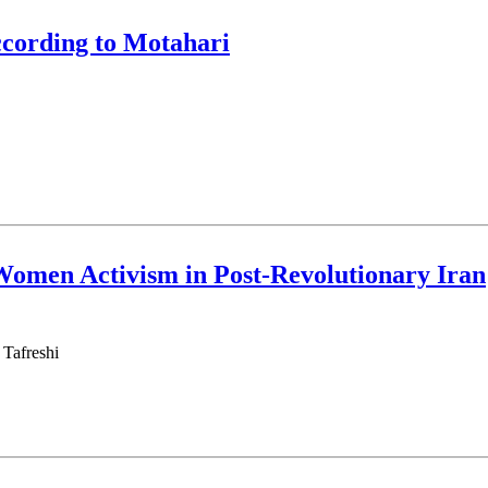
ccording to Motahari
omen Activism in Post-Revolutionary Iran
Ali Akbar Haeri؛  Lak