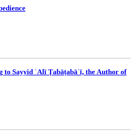
bedience
 to Sayyid ʿAlī Ṭabāṭabāʾī, the Author of