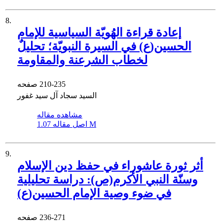
8.
إعادة قراءة الهُويّة السياسية للإمام
الحسين(ع) في السيرة النبويّة؛ ‏تحليلٌ
لخطاب الشرعنة والمقاومة
210-235
صفحه
السید سجاد آل سید غفور
مشاهده مقاله
1.07 M
اصل مقاله
9.
أثر ثورة عاشوراء في حفظ دين الإسلام
وسنّة النبي الأكرم(ص): ‏دراسة تحليلية
في ضوء وصية الإمام الحسين(ع)
236-271
صفحه