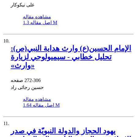
علی نیکوکار
مشاهده مقاله
1.3 M
اصل مقاله
10.
الإمام الحسين(ع) وارث هداية النبي(ص):
‏تحليل خطابي - سيميولوجي لزيارة
«وارث»‏
272-306
صفحه
حسین رجائی راد
مشاهده مقاله
1.64 M
اصل مقاله
11.
يهود الحجاز والدولة النبويّة في صدر