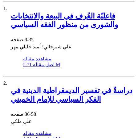
1.
فاعلیّة العُرف في البیعة والانتخابات
والشورى من منظور الفقه السیاسي
9-35
صفحه
علي شیرخاني؛ أمید خلیلي مهر
مشاهده مقاله
2.71 M
اصل مقاله
2.
دراسةٌ في تفسیر الدیمقراطیة الدینیة في
الفكر السیاسي للإمام الخمیني
36-58
صفحه
علي ملکي
مشاهده مقاله