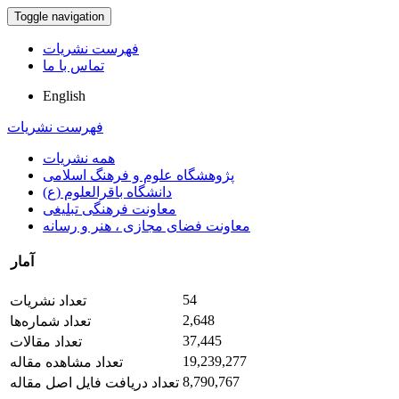
Toggle navigation
فهرست نشریات
تماس با ما
English
فهرست نشریات
همه نشریات
پژوهشگاه علوم و فرهنگ اسلامی
دانشگاه باقرالعلوم (ع)
معاونت فرهنگی تبلیغی
معاونت فضای مجازی ، هنر و رسانه
آمار
54
تعداد نشریات
2,648
تعداد شماره‌ها
37,445
تعداد مقالات
19,239,277
تعداد مشاهده مقاله
8,790,767
تعداد دریافت فایل اصل مقاله