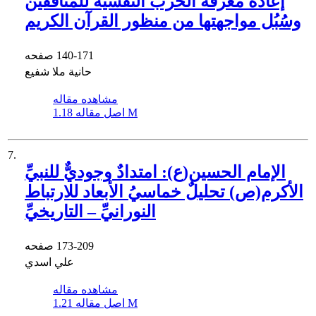
إعادة معرفة الحرب النفسیة للمنافقین
وسُبُل مواجهتها من منظور القرآن الكریم
140-171
صفحه
حانیة ملا شفیع
مشاهده مقاله
1.18 M
اصل مقاله
7.
الإمام الحسين(ع): امتدادٌ وجوديٌّ للنبيِّ
الأكرم(ص) ‏تحليلٌ خماسيُ الأبعاد للارتباط
النورانيِّ – التاريخيِّ
173-209
صفحه
علي اسدي
مشاهده مقاله
1.21 M
اصل مقاله