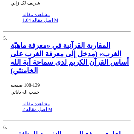
شریف لک زایي
مشاهده مقاله
1.04 M
اصل مقاله
5.
المقاربة القرآنية في «معرفة ماهیّة
الغرب» (مدخل إلى معرفة الغرب على
أساس القرآن الكریم لدى سماحة آیة الله
الخامنئي)
108-139
صفحه
حبیب اله بابائي
مشاهده مقاله
2 M
اصل مقاله
6.